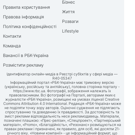
Бізнес
Правила користування
Життя
Правова інформація
Розваги
Політика конфіденційності
Lifestyle
Контакти
Команда
Вакансії в РБК-Україна
Розмістити рекламу
Ідентифікатор онлайн-медіа в Реєстрі суб’єктів у сфері медіа —
R40-05347
Інформаційний портал «РБК-Україна» має тримовну версію
(українську, російську та англійську), головна сторінка порталу -
https://www.rbc.ua
. Фотографії, зображення належать їх
правовласникам. Всі фотографії на Порталі, авторами яких є
журналісти «РБК-Україна», розміщені на умовах ліцензії Creative
Commons Attribution 4.0 International. Редакція «РБК-Україна» може
не поділяти точку зору авторів. Оціночні судження не підлягають
спростуванню та доведенню їх правдивості. За достовірність та
зміст реклами відповідальність несе рекламодавець. Матеріали,
позначені плашкою: «Прес-релізи», «Спецпроект», «Партнерський
матеріал», «Promo», «Благодійність», «Резонанс» розміщуються на
правах реклами і призначені, як правило, для осіб, які досягли 21-
річного віку. «Новини компанії» - це інформаційний формат, що