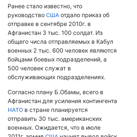
Ранее стало известно, что
руководство
США
отдало приказ об
отправке в сентябре 2010г. в
Афганистан 3 тыс. 100 солдат. Из
общего числа отправляемых в Кабул
военных 2 тыс. 600 человек являются
бойцами боевых подразделений, а
500 человек служат в
обслуживающих подразделениях.
Согласно плану Б.Обамы, всего в
Афганистан для усиления контингента
НАТО
в стране планируется
отправить 30 тыс. американских
военных. Ожидается, что в июле
2011г. армия
США
начнет вывод войск