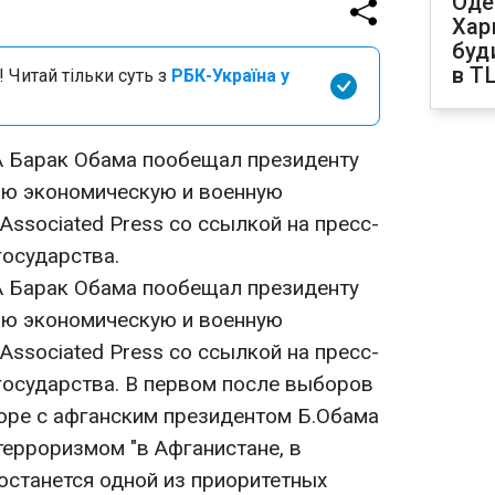
Оде
Харк
буд
в Т
 Читай тільки суть з
РБК-Україна у
 Барак Обама пообещал президенту
аю экономическую и военную
ssociated Press со ссылкой на пресс-
государства.
 Барак Обама пообещал президенту
аю экономическую и военную
ssociated Press со ссылкой на пресс-
государства. В первом после выборов
оре с афганским президентом Б.Обама
 терроризмом "в Афганистане, в
 останется одной из приоритетных