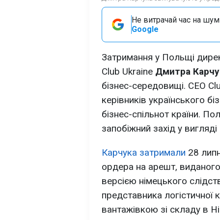
Не витрачай час на шум!
Google
Затримання у Польщі дирек
Club Ukraine
Дмитра Карчу
бізнес-середовищі. CEO Clu
керівників українського бі
бізнес-спільнот країни. П
запобіжний захід у вигляді
Карчука затримали
28 липн
ордера на арешт, виданог
версією німецького слідст
представника логістичної к
вантажівкою зі складу в Н