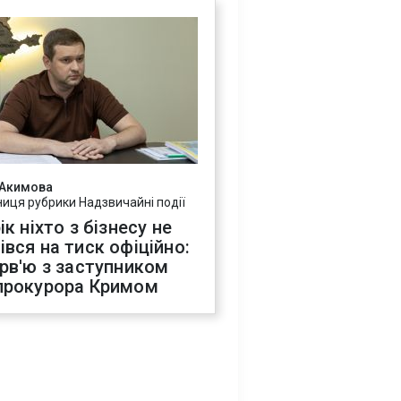
 Акимова
ниця рубрики Надзвичайні події
ік ніхто з бізнесу не
івся на тиск офіційно:
ерв'ю з заступником
прокурора Кримом