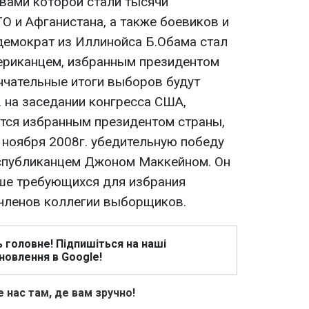
твами которой стали тысячи
 и Афганистана, а также боевиков и
демократ из Иллинойса Б.Обама стал
ериканцем, избранным президентом
чательные итоги выборов будут
. на заседании конгресса США,
ется избранным президентом страны,
ноября 2008г. убедительную победу
еспубликанцем Джоном Маккейном. Он
ше требующихся для избрания
членов коллегии выборщиков.
ь головне! Підпишіться на наші
новлення в Google!
 нас там, де вам зручно!