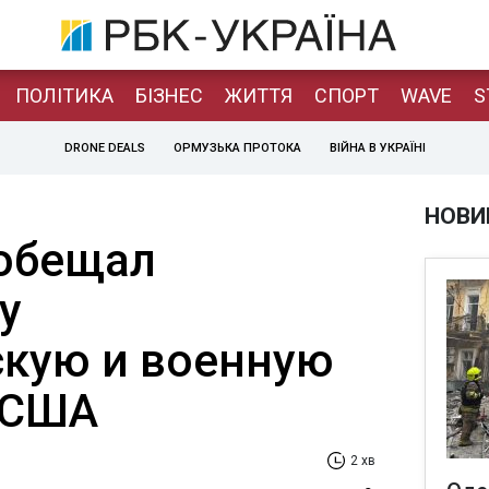
ПОЛІТИКА
БІЗНЕС
ЖИТТЯ
СПОРТ
WAVE
S
DRONE DEALS
ОРМУЗЬКА ПРОТОКА
ВІЙНА В УКРАЇНІ
НОВИ
обещал
у
кую и военную
 США
2 хв