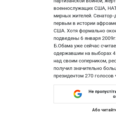
партизанской войной, жер
военнослужащих США, НАТО
мирных жителей. Сенатор-
первым в истории афроам
США. Хотя формально окон
подведены 6 января 2009г
Б.Обама уже сейчас счита
одержавшим на выборах 4 
над своим соперником, р
получил значительно боль
президентом 270 голосов 
Не пропустіт
о
Або читайте