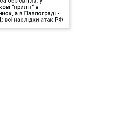
са без світла, у
ові "приліт" в
инок, а в Павлограді -
Ц: всі наслідки атак РФ