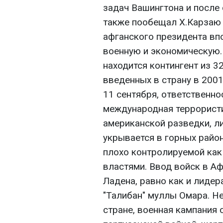
задач Вашингтона и после
также пообещал Х.Карзаю 
афганского президента вп
военную и экономическую.
находится контингент из 
введенных в страну в 2001
11 сентября, ответственно
международная террористи
американской разведки, л
укрывается в горных район
плохо контролируемой как 
властями. Ввод войск в Аф
Ладена, равно как и лидер
"Талибан" муллы Омара. Н
стране, военная кампания 