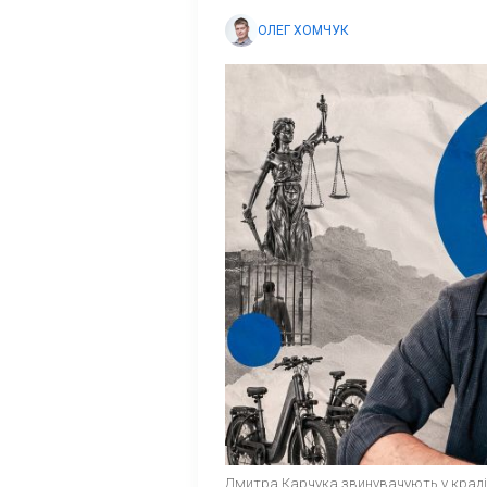
ОЛЕГ ХОМЧУК
Дмитра Карчука звинувачують у крадіж