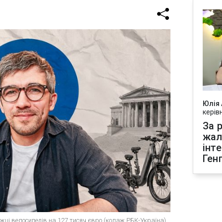
Юлія
керів
За р
жал
інт
Ген
ці велосипедів на 127 тисяч євро (колаж РБК-Україна)