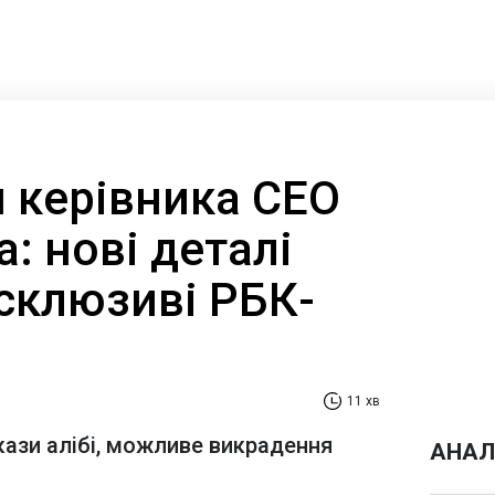
 керівника CEO
а: нові деталі
ксклюзиві РБК-
11 хв
кази алібі, можливе викрадення
АНАЛ