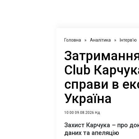
Головна
»
Аналітика
»
Інтерв'ю
Затримання
Club Карчук
справи в е
Україна
10:00 09.08.2026 Нд
Захист Карчука – про до
даних та апеляцію