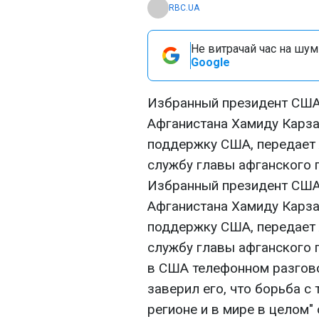
RBC.UA
Не витрачай час на шум!
Google
Избранный президент США
Афганистана Хамиду Карз
поддержку США, передает A
службу главы афганского 
Избранный президент США
Афганистана Хамиду Карз
поддержку США, передает A
службу главы афганского 
в США телефонном разгов
заверил его, что борьба с
регионе и в мире в целом"