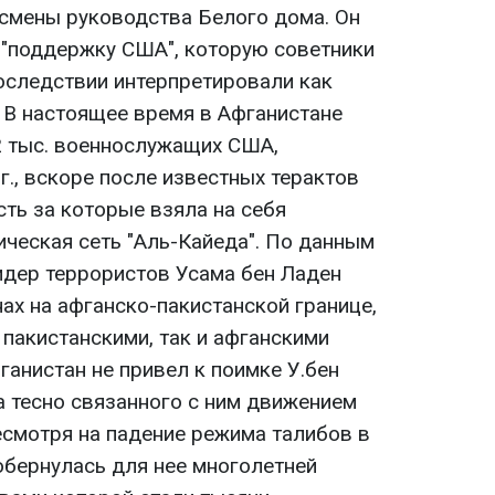
 смены руководства Белого дома. Он
"поддержку США", которую советники
оследствии интерпретировали как
 В настоящее время в Афганистане
32 тыс. военнослужащих США,
г., вскоре после известных терактов
сть за которые взяла на себя
ческая сеть "Аль-Кайеда". По данным
идер террористов Усама бен Ладен
ах на афганско-пакистанской границе,
пакистанскими, так и афганскими
ганистан не привел к поимке У.бен
а тесно связанного с ним движением
есмотря на падение режима талибов в
обернулась для нее многолетней