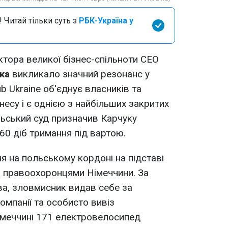
 Читай тільки суть з
РБК-Україна у
тора великої бізнес-спільноти CEO
ка
викликало значний резонанс у
b Ukraine об'єднує власників та
знесу і є однією з найбільших закритих
ольський суд призначив Карчуку
 60 діб тримання під вартою.
я на польському кордоні на підставі
о правоохоронцями Німеччини. За
ва, зловмисник видав себе за
омпанії та особисто вивіз
імеччині 171 електровелосипед