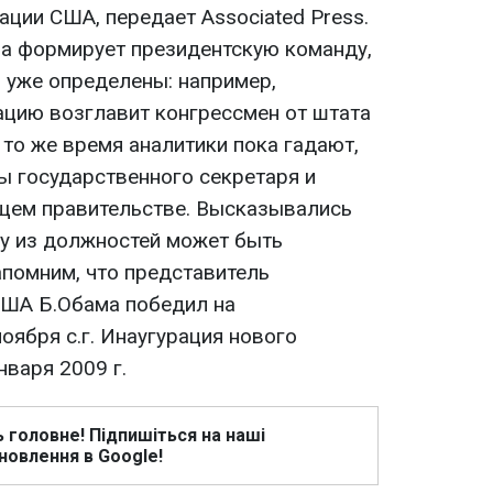
ции США, передает Associated Press.
а формирует президентскую команду,
 уже определены: например,
цию возглавит конгрессмен от штата
то же время аналитики пока гадают,
ы государственного секретаря и
щем правительстве. Высказывались
ну из должностей может быть
помним, что представитель
США Б.Обама победил на
оября с.г. Инаугурация нового
нваря 2009 г.
ь головне! Підпишіться на наші
новлення в Google!