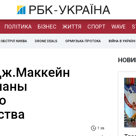
ПОЛІТИКА
БІЗНЕС
ЖИТТЯ
СПОРТ
WAVE
S
ОБСТРІЛ КИЄВА
DRONE DEALS
ОРМУЗЬКА ПРОТОКА
ВІЙНА В УКРАЇНІ
НОВИ
Дж.Маккейн
ланы
о
ства
1 хв