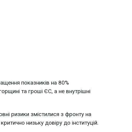
ащення показників на 80%
орщині та гроші ЄС, а не внутрішні
вні ризики змістилися з фронту на
 критично низьку довіру до інституцій.