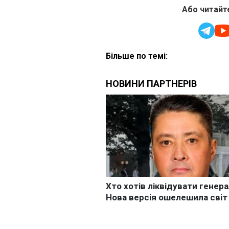
Або читайте
Більше по темі: