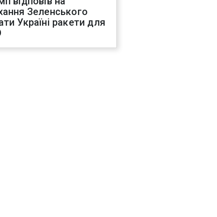
мп відповів на
хання Зеленського
ати Україні ракети для
О