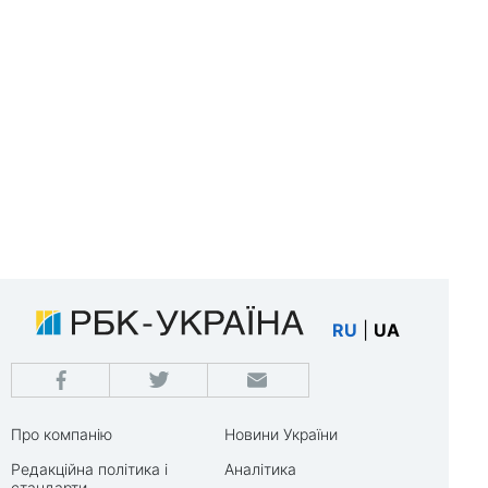
RU
|
UA
Про компанію
Новини України
Редакційна політика і
Аналітика
стандарти