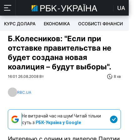
UA
КУРС ДОЛАРА
ЕКОНОМІКА
ОСОБИСТІ ФІНАНСИ
TEC
Б.Колесников: "Если при
отставке правительства не
будет создана новая
коалиция – будут выборы".
16:01 26.08.2008 Вт
8 хв
RBC.UA
Не витрачай час на шум! Читай тільки
суть з
РБК-Україна у Google
Интервью с одним из лидеров Партии