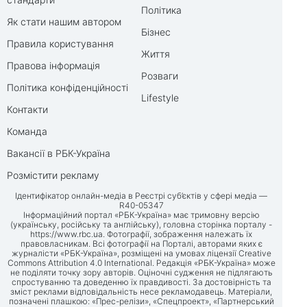
Політика
Як стати нашим автором
Бізнес
Правила користування
Життя
Правова інформація
Розваги
Політика конфіденційності
Lifestyle
Контакти
Команда
Вакансії в РБК-Україна
Розмістити рекламу
Ідентифікатор онлайн-медіа в Реєстрі суб’єктів у сфері медіа —
R40-05347
Інформаційний портал «РБК-Україна» має тримовну версію
(українську, російську та англійську), головна сторінка порталу -
https://www.rbc.ua
. Фотографії, зображення належать їх
правовласникам. Всі фотографії на Порталі, авторами яких є
журналісти «РБК-Україна», розміщені на умовах ліцензії Creative
Commons Attribution 4.0 International. Редакція «РБК-Україна» може
не поділяти точку зору авторів. Оціночні судження не підлягають
спростуванню та доведенню їх правдивості. За достовірність та
зміст реклами відповідальність несе рекламодавець. Матеріали,
позначені плашкою: «Прес-релізи», «Спецпроект», «Партнерський