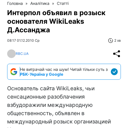
Головна
»
Аналітика
»
Статті
Интерпол объявил в розыск
основателя WikiLeaks
Д.Ассанджа
08:17 01.12.2010 Ср
2 хв
RBC.UA
Не витрачай час на шум! Читай тільки суть з
РБК-Україна у Google
Основатель сайта WikiLeaks, чьи
сенсационные разоблачения
взбудоражили международную
общественность, объявлен в
международный розыск организацией