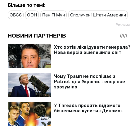
Більше по темі:
ОБСЄ
ООН
Пан Гі Мун
Сполучені Штати Америки