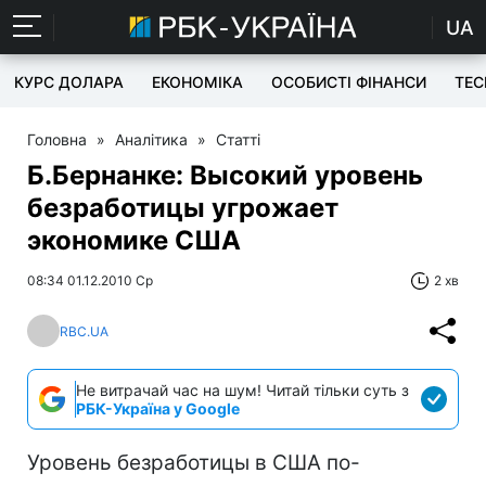
UA
КУРС ДОЛАРА
ЕКОНОМІКА
ОСОБИСТІ ФІНАНСИ
TEC
Головна
»
Аналітика
»
Статті
Б.Бернанке: Высокий уровень
безработицы угрожает
экономике США
08:34 01.12.2010 Ср
2 хв
RBC.UA
Не витрачай час на шум! Читай тільки суть з
РБК-Україна у Google
Уровень безработицы в США по-