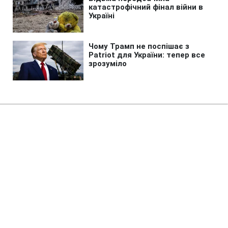
Головна
»
Аналітика
»
Статті
Источник: Украинские
чиновники блокируют
доработку антикоррупционного
пакета
13:01 04.12.2010 Сб
2 хв