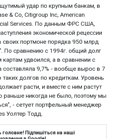
ощутимый удар по крупным банкам, в
e & Co, Citigroup Inc, American
ncial Services. По данным ФРС США,
наступления экономической рецессии
в своих портмоне порядка 950 млрд
". По сравнению с 1994г. общий долг
картам удвоился, а в сравнении с
а составляла 9,7% - вообще вырос в 7
ло таких долгов по кредиткам. Уровень
олжает расти, и вместе с ним растут
о раньше никогда не было, поэтому мы
ться", - сетует портфельный менеджер
es Уолтер Тодд.
ь головне! Підпишіться на наші
новлення в Google!