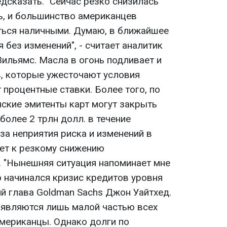
дсказать. "Сейчас резко снизилась
ь, и большинство американцев
ться наличными. Думаю, в ближайшее
 без изменений", - считает аналитик
Вильямс. Масла в огонь подливает и
, которые ужесточают условия
процентные ставки. Более того, по
нские эмитенты карт могут закрыть
более 2 трлн долл. в течение
за неприятия риска и изменений в
дет к резкому снижению
. "Нынешняя ситуация напоминает мне
ко начинался кризис кредитов уровня
ий глава Goldman Sachs Джон Уайтхед.
 являются лишь малой частью всех
американцы. Однако долги по