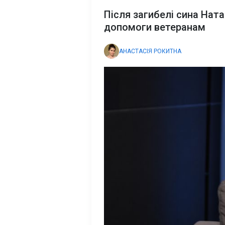
Після загибелі сина Нат
допомоги ветеранам
АНАСТАСІЯ РОКИТНА