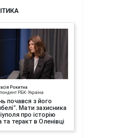
ІТИКА
асія Рокитна
пондент РБК-Україна
нь почався з його
ибелі". Мати захисника
іуполя про історію
а та теракт в Оленівці