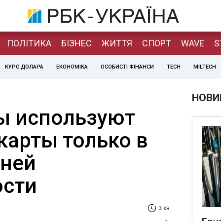
ПОЛІТИКА
БІЗНЕС
ЖИТТЯ
СПОРТ
WAVE
S
КУРС ДОЛАРА
ЕКОНОМІКА
ОСОБИСТІ ФІНАНСИ
TECH
MILTECH
НОВИ
ы используют
карты только в
йней
ости
3 хв