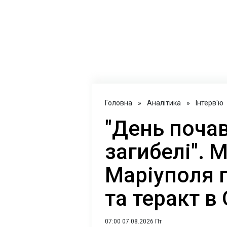
Головна
»
Аналітика
»
Інтерв'ю
"День почав
загибелі". 
Маріуполя п
та теракт в
07:00 07.08.2026 Пт