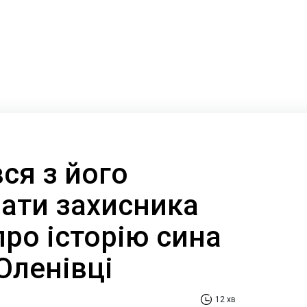
ся з його
Мати захисника
ро історію сина
 Оленівці
12 хв