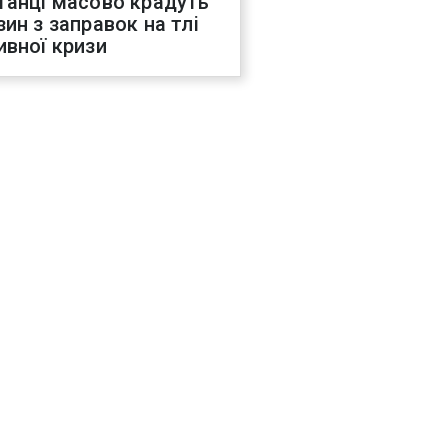
танці масово крадуть
зин з заправок на тлі
ивної кризи