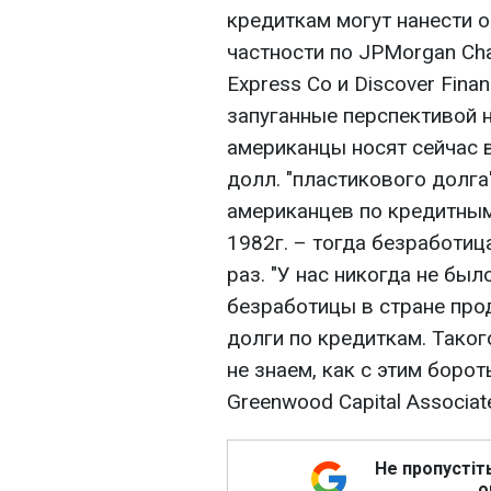
кредиткам могут нанести 
частности по JPMorgan Chas
Express Co и Discover Fina
запуганные перспективой 
американцы носят сейчас 
долл. "пластикового долга
американцев по кредитным 
1982г. – тогда безработиц
раз. "У нас никогда не бы
безработицы в стране прод
долги по кредиткам. Таког
не знаем, как с этим боро
Greenwood Capital Associat
Не пропустіт
о