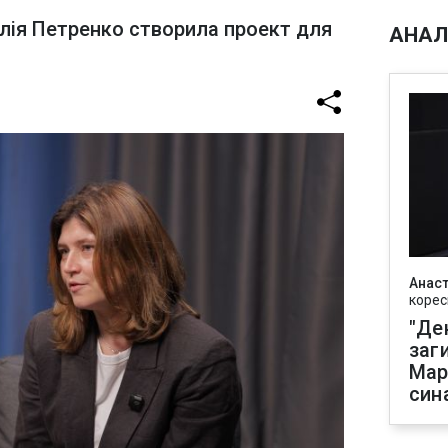
алія Петренко створила проект для
АНАЛ
Анаст
корес
"Де
заг
Мар
син