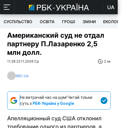
UA
СУСПІЛЬСТВО
ОСВІТА
ГРОШІ
ЗМІНИ
ЕКОЛОГІЯ
Американский суд не отдал
партнеру П.Лазаренко 2,5
млн долл.
11:28 22.11.2006 Ср
2 хв
RBC.UA
Не витрачай час на шум! Читай тільки
суть з
РБК-Україна у Google
Апелляционный суд США отклонил
требование одного из партнеров, а