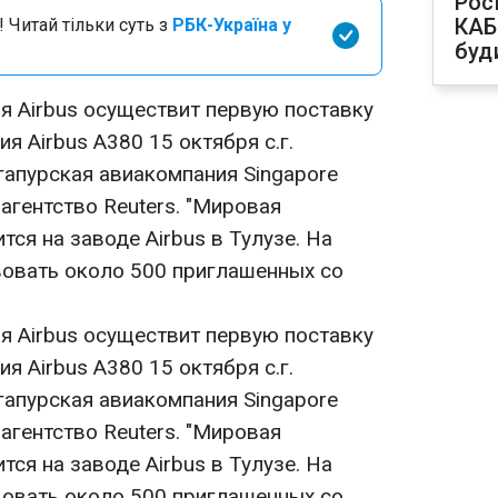
Рос
КАБ
 Читай тільки суть з
РБК-Україна у
буд
я Airbus осуществит первую поставку
я Airbus A380 15 октября с.г.
гапурская авиакомпания Singapore
 агентство Reuters. "Мировая
тся на заводе Airbus в Тулузе. На
вовать около 500 приглашенных со
я Airbus осуществит первую поставку
я Airbus A380 15 октября с.г.
гапурская авиакомпания Singapore
 агентство Reuters. "Мировая
тся на заводе Airbus в Тулузе. На
вовать около 500 приглашенных со