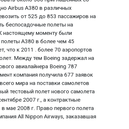
но Airbus A380 в различных
возить от 525 до 853 пассажиров на
ть беспосадочные полеты на
 К настоящему моменту были
полеты A380 в более чем 45
ет, что к 2011 . более 70 аэропортов
олет. Между тем Boeing задержал на
ового авиалайнера Boeing 787
омент компания получила 677 заявок
 всего мира на поставки самолетов
рвый тестовый полет нового самолета
ентябре 2007 г., а контрактные
в мае 2008 г. Право первого полета
пания All Nippon Airways, заказавшая