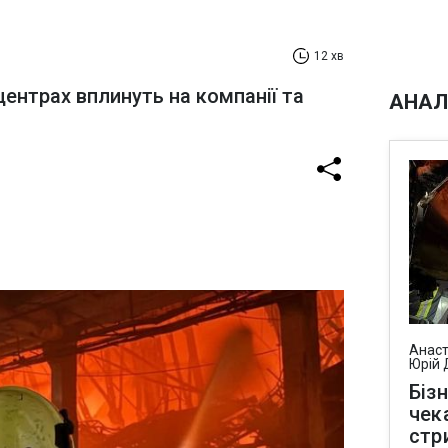
12 хв
центрах вплинуть на компанії та
АНАЛ
Анаст
Юрій 
Біз
чек
стр