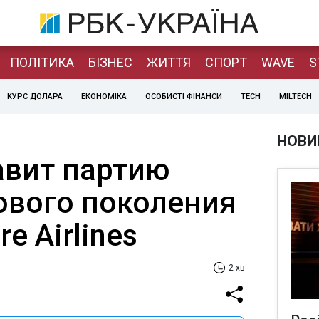
ПОЛІТИКА
БІЗНЕС
ЖИТТЯ
СПОРТ
WAVE
S
КУРС ДОЛАРА
ЕКОНОМІКА
ОСОБИСТІ ФІНАНСИ
TECH
MILTECH
НОВИ
авит партию
ового поколения
e Airlines
2 хв