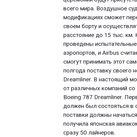
всего мира. Воздушное суд
модификациях сможет пере
своем борту и осуществля
расстояние до 15 тыс. км.
проведены испытательные 
аэропортов, и Airbus счита
смогут принимать этот сам
полгода поставку своего н
Dreamliner. В настоящий м
от различных компаний со
Boeing 787 Dreamliner. Пе
должен был состояться в с
поставки должны начаться 
получила японская авиаком
сразу 50 лайнеров.