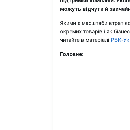
підтримки компаній. Екс
можуть відчути й звичайн
Якими є масштаби втрат ко
окремих товарів і як бізне
читайте в матеріалі
РБК-Ук
Головне: