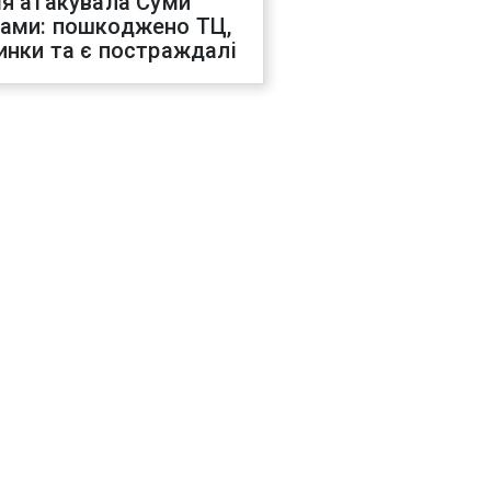
ія атакувала Суми
ами: пошкоджено ТЦ,
инки та є постраждалі