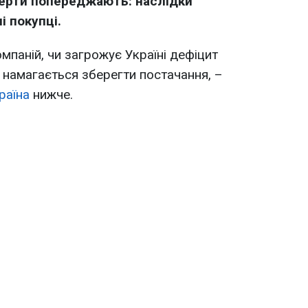
перти попереджають: наслідки
і покупці.
мпаній, чи загрожує Україні дефіцит
с намагається зберегти постачання, –
раїна
нижче.