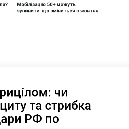
прицілом: чи
циту та стрибка
дари РФ по