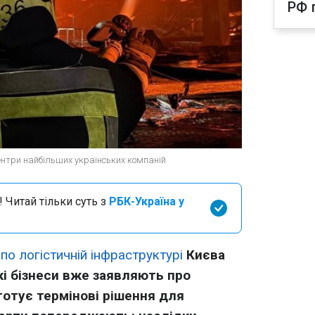
РФ 
ентри найбільших українських компаній
 Читай тільки суть з
РБК-Україна у
по логістичній інфраструктурі
Києва
ькі бізнеси вже заявляють про
 готує термінові рішення для