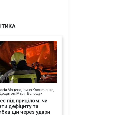
ІТИКА
асія Мацепа, Ірина Костюченко,
Дощатов, Марія Волощук
нес під прицілом: чи
ати дефіциту та
ибка цін через удари