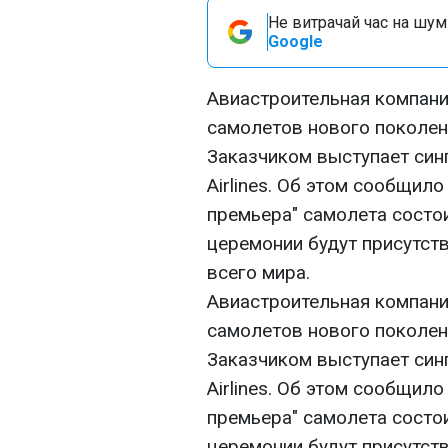
Не витрачай час на шум!
Google
Авиастроительная компани
самолетов нового поколени
Заказчиком выступает син
Airlines. Об этом сообщило
премьера" самолета состои
церемонии будут присутст
всего мира.
Авиастроительная компани
самолетов нового поколени
Заказчиком выступает син
Airlines. Об этом сообщило
премьера" самолета состои
церемонии будут присутст