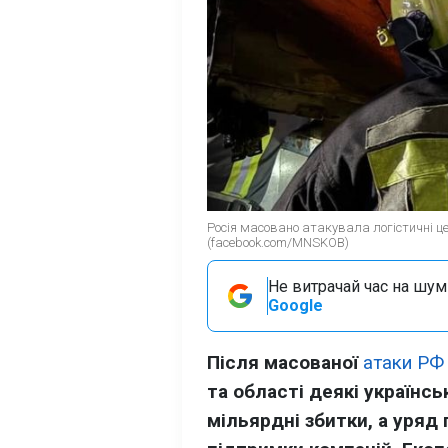
Росія масовано атакувала логістичні ц
(facebook.com/MNSKOB)
Не витрачай час на шум!
Google
Після масованої
атаки РФ 
та області деякі українс
мільярдні збитки, а уряд