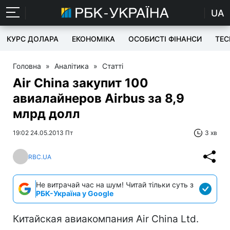
UA
КУРС ДОЛАРА
ЕКОНОМІКА
ОСОБИСТІ ФІНАНСИ
TEC
Головна
»
Аналітика
»
Статті
Air China закупит 100
авиалайнеров Airbus за 8,9
млрд долл
19:02 24.05.2013 Пт
3 хв
RBC.UA
Не витрачай час на шум! Читай тільки суть з
РБК-Україна у Google
Китайская авиакомпания Air China Ltd.