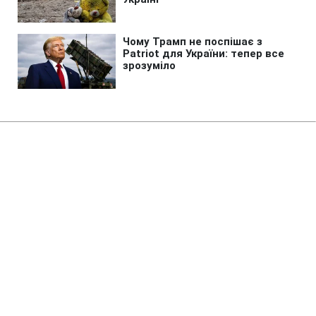
Головна
»
Аналітика
»
Статті
Григорий Суркис избран вице-
президентом УЕФА
17:47 24.05.2013 Пт
1 хв
RBC.UA
Будь у курсі, а не в шоці! Додай змісту своїй
стрічці
разом з РБК-Україна в Google