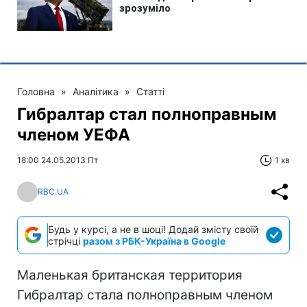
Головна
»
Аналітика
»
Статті
Гибралтар стал полноправным
членом УЕФА
18:00 24.05.2013 Пт
1 хв
RBC.UA
Будь у курсі, а не в шоці! Додай змісту своїй
стрічці
разом з РБК-Україна в Google
Маленькая британская территория
Гибралтар стала полноправным членом