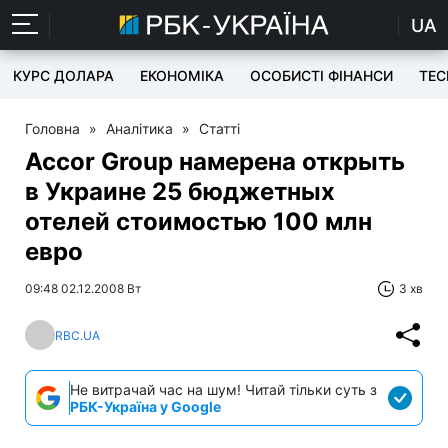
UA
КУРС ДОЛАРА
ЕКОНОМІКА
ОСОБИСТІ ФІНАНСИ
TEC
Головна
»
Аналітика
»
Статті
Accor Group намерена открыть
в Украине 25 бюджетных
отелей стоимостью 100 млн
евро
09:48 02.12.2008 Вт
3 хв
RBC.UA
Не витрачай час на шум! Читай тільки суть з
РБК-Україна у Google