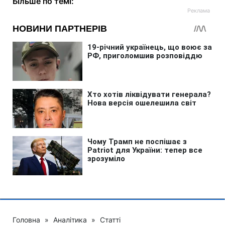
Більше по темі:
Головна
»
Аналітика
»
Статті