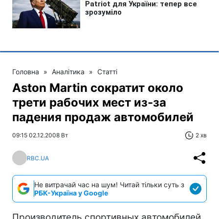
Головна
»
Аналітика
»
Статті
Aston Martin сократит около
трети рабочих мест из-за
падения продаж автомобилей
09:15 02.12.2008 Вт
2 хв
RBC.UA
Не витрачай час на шум! Читай тільки суть з
РБК-Україна у Google
Производитель спортивных автомобилей