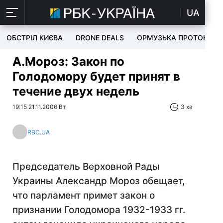
UA
ОБСТРІЛ КИЄВА
DRONE DEALS
ОРМУЗЬКА ПРОТОКА
А.Мороз: Закон по
Голодомору будет принят в
течение двух недель
19:15 21.11.2006 Вт
3 хв
RBC.UA
Председатель Верховной Рады
Украины Александр Мороз обещает,
что парламент примет закон о
признании Голодомора 1932-1933 гг.