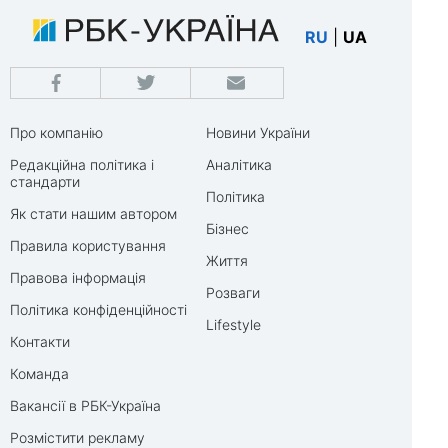
RU
|
UA
Про компанію
Новини України
Редакційна політика і
Аналітика
стандарти
Політика
Як стати нашим автором
Бізнес
Правила користування
Життя
Правова інформація
Розваги
Політика конфіденційності
Lifestyle
Контакти
Команда
Вакансії в РБК-Україна
Розмістити рекламу