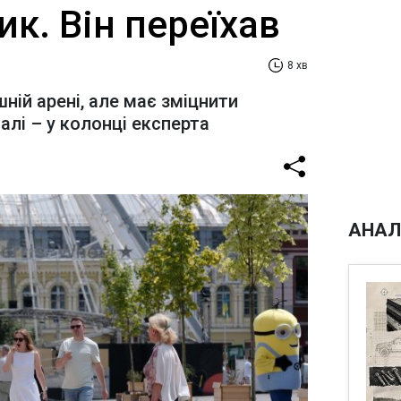
ик. Він переїхав
8 хв
шній арені, але має зміцнити
алі – у колонці експерта
АНАЛ