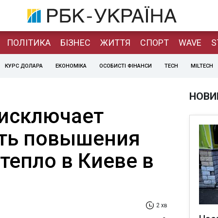
ПОЛІТИКА
БІЗНЕС
ЖИТТЯ
СПОРТ
WAVE
S
КУРС ДОЛАРА
ЕКОНОМІКА
ОСОБИСТІ ФІНАНСИ
TECH
MILTECH
НОВИ
 исключает
ть повышения
тепло в Киеве в
2 хв