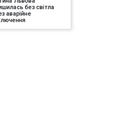
тина Львова
ишилась без світла
ез аварійне
ключення