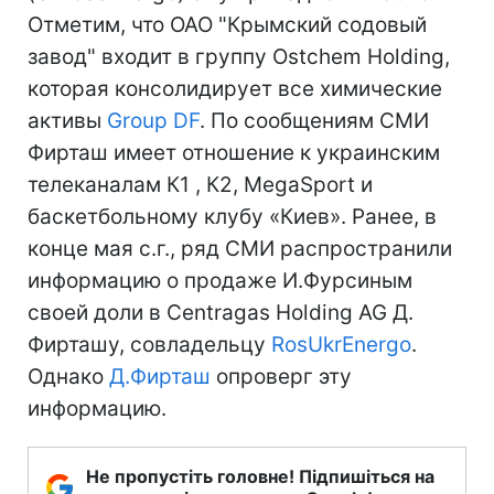
Отметим, что ОАО "Крымский содовый
завод" входит в группу Ostchem Holding,
которая консолидирует все химические
активы
Group DF
. По сообщениям СМИ
Фирташ имеет отношение к украинским
телеканалам К1 , К2, MegaSport и
баскетбольному клубу «Киев». Ранее, в
конце мая с.г., ряд СМИ распространили
информацию о продаже И.Фурсиным
своей доли в Centragas Holding AG Д.
Фирташу, совладельцу
RosUkrEnergo
.
Однако
Д.Фирташ
опроверг эту
информацию.
Не пропустіть головне! Підпишіться на