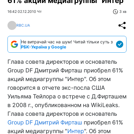
61% акций медиагруппы "Интер"
16:42 02.12.2010 Чт
3 хв
RBC.UA
Не витрачай час на шум! Читай тільки суть з
РБК-Україна у Google
Глава совета директоров и основатель
Group DF Дмитрий Фирташ приобрел 61%
акций медиагруппы "Интер". Об этом
говорится в отчете экс-посла США
Уильяма Тейлора о встрече с Д.Фирташем
в 2008 г., опубликованном на WikiLeaks.
Глава совета директоров и основатель
Group DF
Дмитрий Фирташ
приобрел 61%
акций медиагруппы "
Интер
". Об этом