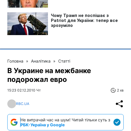
Головна
»
Аналітика
»
Статті
В Украине на межбанке
подорожал евро
15:23 02.12.2010 Чт
2 хв
RBC.UA
Не витрачай час на шум! Читай тільки суть з
РБК-Україна у Google