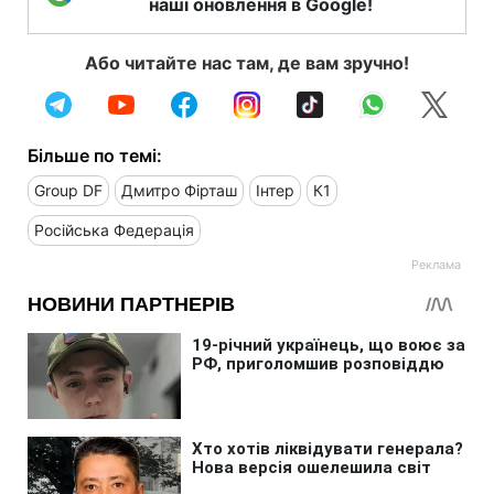
наші оновлення в Google!
Або читайте нас там, де вам зручно!
Більше по темі:
Group DF
Дмитро Фірташ
Інтер
К1
Російська Федерація