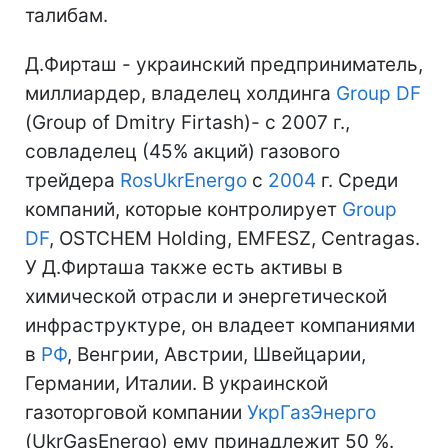
талибам.
Д.Фирташ - украинский предприниматель,
миллиардер, владелец холдинга
Group DF
(Group of Dmitry Firtash)- с 2007 г.,
совладелец (45% акций) газового
трейдера
RosUkrEnergo
c
2004
г. Среди
компаний, которые контролирует
Group
DF
, OSTCHEM Holding, EMFESZ, Centragas.
У Д.Фирташа также есть активы в
химической отрасли и энергетической
инфраструктуре, он владеет компаниями
в
РФ
, Венгрии, Австрии, Швейцарии,
Германии, Италии. В украинской
газоторговой компании
УкрГазЭнерго
(UkrGasEnergo) ему принадлежит 50 %.