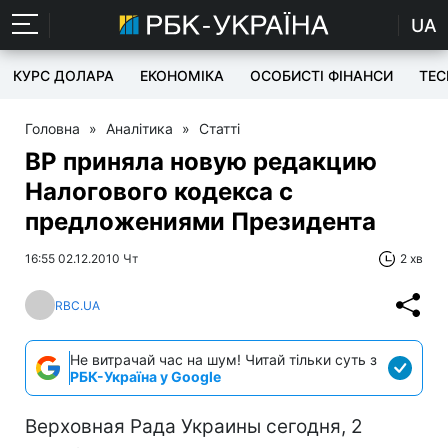
UA
КУРС ДОЛАРА
ЕКОНОМІКА
ОСОБИСТІ ФІНАНСИ
TEC
Головна
»
Аналітика
»
Статті
ВР приняла новую редакцию
Налогового кодекса с
предложениями Президента
16:55 02.12.2010 Чт
2 хв
RBC.UA
Не витрачай час на шум! Читай тільки суть з
РБК-Україна у Google
Верховная Рада Украины сегодня, 2