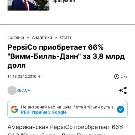
Головна
»
Аналітика
»
Статті
PepsiCo приобретает 66%
"Вимм-Билль-Данн" за 3,8 млрд
долл
14:13 02.12.2010 Чт
2 хв
RBC.UA
Не витрачай час на шум! Читай тільки суть з
РБК-Україна у Google
Американская PepsiCo приобретает 66%