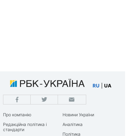
RU
|
UA
Про компанію
Новини України
Редакційна політика і
Аналітика
стандарти
Політика