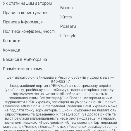
Як стати нашим автором
Бізнес
Правила користування
Життя
Правова інформація
Розваги
Політика конфіденційності
Lifestyle
Контакти
Команда
Вакансії в РБК-Україна
Розмістити рекламу
Ідентифікатор онлайн-медіа в Реєстрі суб’єктів у сфері медіа —
R40-05347
Інформаційний портал «РБК-Україна» має тримовну версію
(українську, російську та англійську), головна сторінка порталу -
https://www.rbc.ua
. Фотографії, зображення належать їх
правовласникам. Всі фотографії на Порталі, авторами яких є
журналісти «РБК-Україна», розміщені на умовах ліцензії Creative
Commons Attribution 4.0 International. Редакція «РБК-Україна» може
не поділяти точку зору авторів. Оціночні судження не підлягають
спростуванню та доведенню їх правдивості. За достовірність та
зміст реклами відповідальність несе рекламодавець. Матеріали,
позначені плашкою: «Прес-релізи», «Спецпроект», «Партнерський
матеріал», «Promo», «Благодійність», «Резонанс» розміщуються на
правах реклами і призначені, як правило, для осіб, які досягли 21-