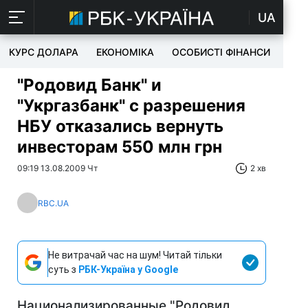
UA
КУРС ДОЛАРА
ЕКОНОМІКА
ОСОБИСТІ ФІНАНСИ
TEC
"Родовид Банк" и
"Укргазбанк" с разрешения
НБУ отказались вернуть
инвесторам 550 млн грн
09:19 13.08.2009 Чт
2 хв
RBC.UA
Не витрачай час на шум! Читай тільки
суть з
РБК-Україна у Google
Национализированные "Родовид