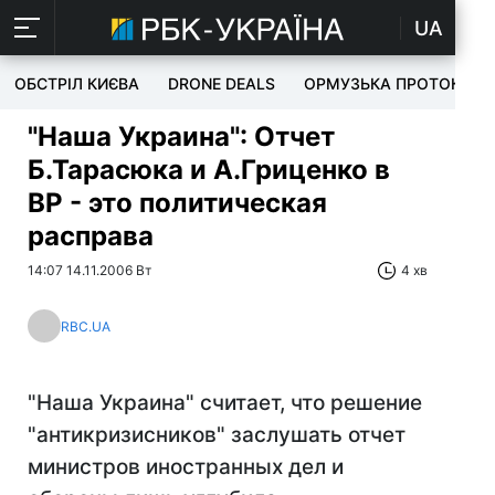
UA
ОБСТРІЛ КИЄВА
DRONE DEALS
ОРМУЗЬКА ПРОТОКА
"Наша Украина": Отчет
Б.Тарасюка и А.Гриценко в
ВР - это политическая
расправа
14:07 14.11.2006 Вт
4 хв
RBC.UA
"Наша Украина" считает, что решение
"антикризисников" заслушать отчет
министров иностранных дел и