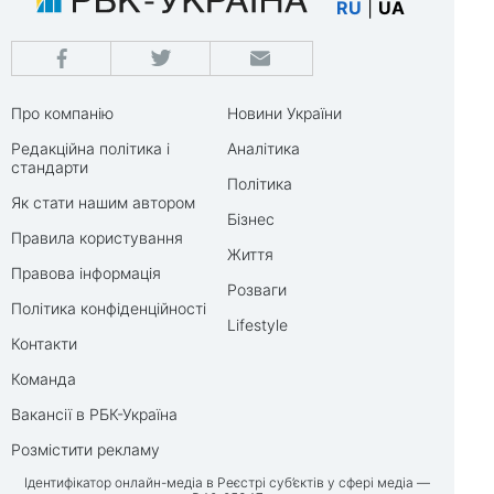
RU
|
UA
Про компанію
Новини України
Редакційна політика і
Аналітика
стандарти
Політика
Як стати нашим автором
Бізнес
Правила користування
Життя
Правова інформація
Розваги
Політика конфіденційності
Lifestyle
Контакти
Команда
Вакансії в РБК-Україна
Розмістити рекламу
Ідентифікатор онлайн-медіа в Реєстрі суб’єктів у сфері медіа —