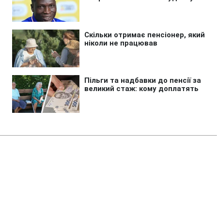
Головна
»
Аналітика
»
Статті
"Метинвест" приобрел
контрольные пакеты акций
"Ильич Сталь" и "ММК
им.Ильича"