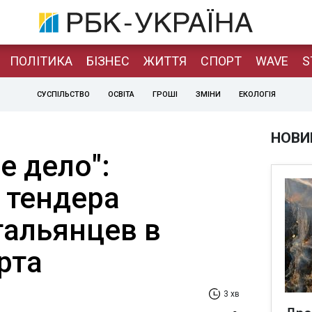
ПОЛІТИКА
БІЗНЕС
ЖИТТЯ
СПОРТ
WAVE
S
СУСПІЛЬСТВО
ОСВІТА
ГРОШІ
ЗМІНИ
ЕКОЛОГІЯ
НОВИ
е дело":
 тендера
тальянцев в
рта
3 хв