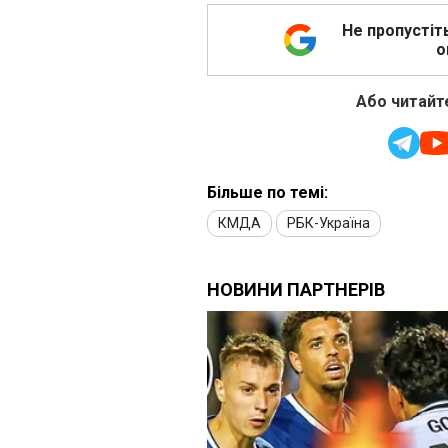
Не пропустіт
о
Або читайте
Більше по темі:
КМДА
РБК-Україна