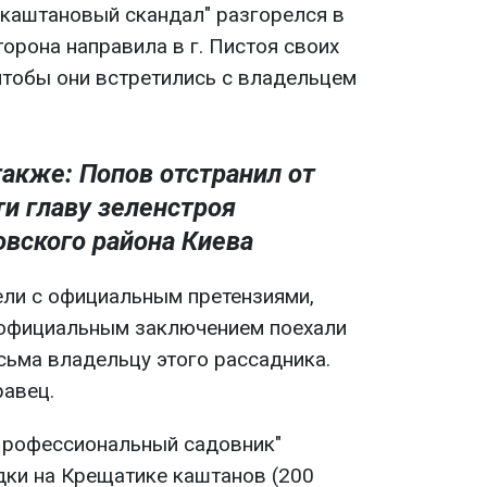
 "каштановый скандал" разгорелся в
торона направила в г. Пистоя своих
 чтобы они встретились с владельцем
также: Попов отстранил от
и главу зеленстроя
вского района Киева
ели с официальным претензиями,
официальным заключением поехали
исьма владельцу этого рассадника.
равец.
"Профессиональный садовник"
дки на Крещатике каштанов (200