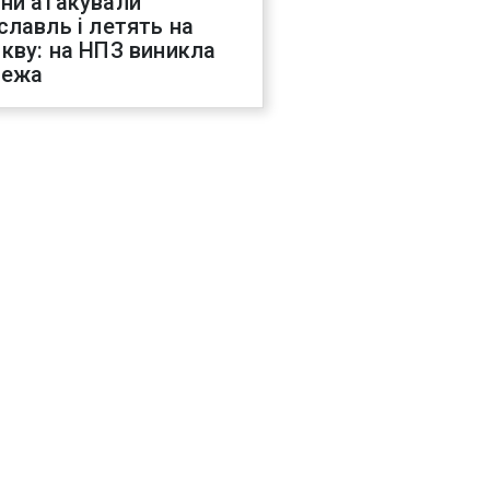
ни атакували
славль і летять на
кву: на НПЗ виникла
жежа