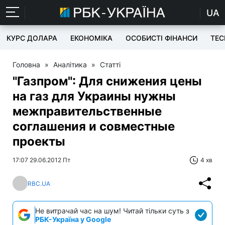
UA
КУРС ДОЛАРА
ЕКОНОМІКА
ОСОБИСТІ ФІНАНСИ
TEC
Головна
»
Аналітика
»
Статті
"Газпром": Для снижения цены
на газ для Украины нужны
межправительственные
соглашения и совместные
проекты
17:07 29.06.2012 Пт
4 хв
RBC.UA
Не витрачай час на шум! Читай тільки суть з
РБК-Україна у Google