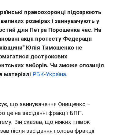
країнські правоохоронці підозрюють
 великих розмірах і звинувачують у
остий для Петра Порошенка час. На
ановані акції протесту Федерації
ьківщини" Юлія Тимошенко не
домагатися дострокових
нтських виборів. Чи зможе опозиція
в матеріалі
РБК-Україна.
ує, що звинувачення Онищенко –
ро це на засіданні фракції БПП.
ему. Він сказав, що ніяких плівок
азав після засідання голова фракції