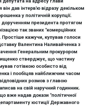
я депутата на адресу глави
він дав інтерв'ю відразу декільком
рошенка у політичній корупції.
а дорученням президента протягом
нізацією так званих "комерційних
. Простіше кажучи, купував голоси
ідставку Валентина Наливайченка з
начення Генеральним прокурором
Онищенко стверджує, що частину
имував готівкою особисто від
нка і пообіцяв найближчим часом
відповідних розмов з главою
 записав на свій наручний годинник.
що вже надав докази "політичної
 департаменту юстиції Державного