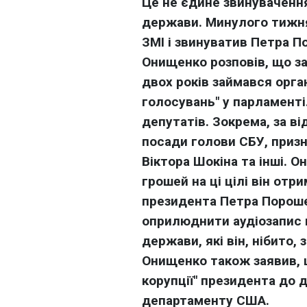
Це не єдине звинуваченн
держави. Минулого тижня 
ЗМІ і звинуватив Петра По
Онищенко розповів, що з
двох років займався орга
голосувань" у парламенті
депутатів. Зокрема, за в
посади голови СБУ, приз
Віктора Шокіна та інші. 
грошей на ці цілі він отр
президента Петра Пороше
оприлюднити аудіозапис 
держави, які він, нібито,
Онищенко також заявив, 
корупції" президента до
департаменту США.