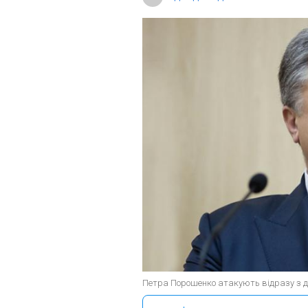
Петра Порошенко атакують відразу з де