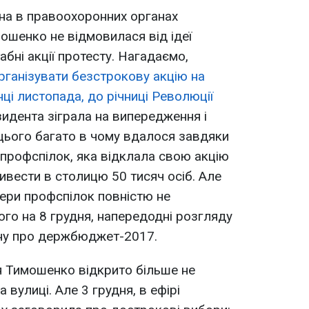
на в правоохоронних органах
шенко не відмовилася від ідеї
абні акції протесту. Нагадаємо,
рганізувати безстрокову акцію на
ці листопада, до річниці Революції
идента зіграла на випередження і
 цього багато в чому вдалося завдяки
профспілок, яка відклала свою акцію
ривести в столицю 50 тисяч осіб. Але
ідери профспілок повністю не
ого на 8 грудня, напередодні розгляду
ону про держбюджет-2017.
я Тимошенко відкрито більше не
 вулиці. Але 3 грудня, в ефірі