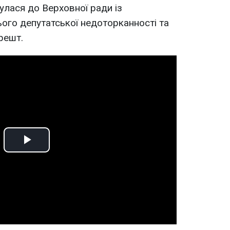
лася до Верховної ради із
ього депутатської недоторканності та
решт.
Play
Video