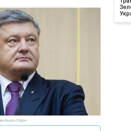
Тра
Зел
Укр
кількох сторін