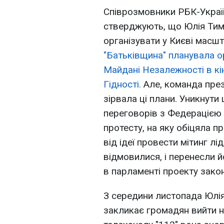
Співрозмовники РБК-Украї
стверджують, що Юлія Тимо
організувати у Києві масшт
"Батьківщина" планувала о
Майдані Незалежності в кін
Гідності.
Але, команда през
зірвала ці плани. Уникнути
переговорів з Федерацією 
протесту, на яку обіцяла п
від ідеї провести мітинг л
відмовилися, і перенесли й
в парламенті проекту зак
З середини листопада Юлі
закликає громадян вийти на