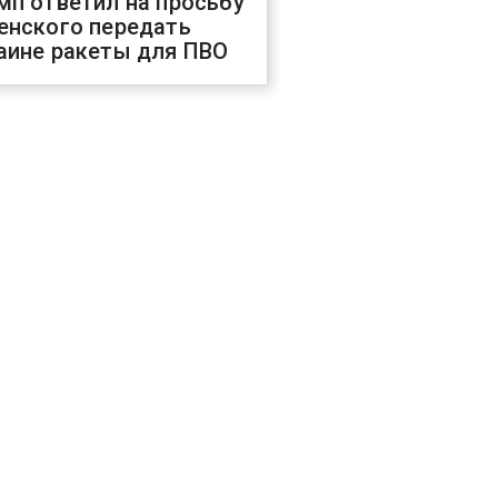
мп ответил на просьбу
енского передать
аине ракеты для ПВО