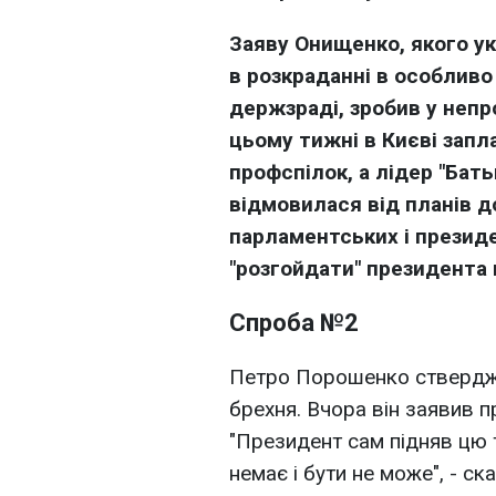
Заяву Онищенко, якого у
в розкраданні в особливо
держзраді, зробив у непр
цьому тижні в Києві запл
профспілок, а лідер "Бат
відмовилася від планів 
парламентських і президе
"розгойдати" президента 
Спроба №2
Петро Порошенко ствердж
брехня. Вчора він заявив п
"Президент сам підняв цю т
немає і бути не може", - ск