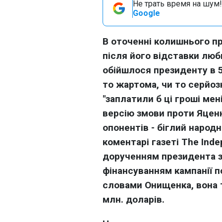
Не трать время на шум!
Google
В оточенні колишнього пр
після його відставки люб
обійшлося президенту в 5
то жартома, чи то серйоз
"заплатили б ці гроші мені
версію змови проти Яценю
опонентів - біглий наро
коментарі газеті
The
Inde
дорученням президента з
фінансуванням кампанії п
словами Онищенка, вона т
млн. доларів.