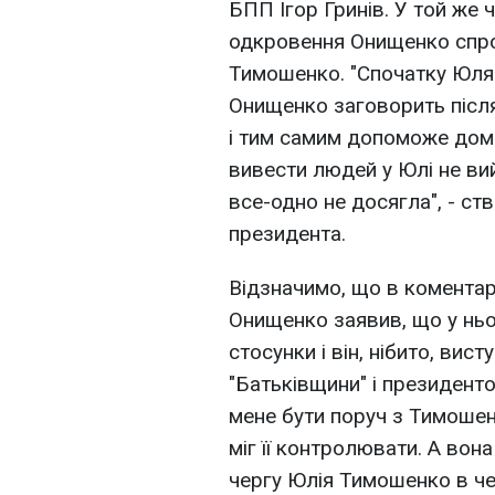
БПП Ігор Гринів. У той же 
одкровення Онищенко спроб
Тимошенко. "Спочатку Юля
Онищенко заговорить після
і тим самим допоможе домо
вивести людей у Юлі не ви
все-одно не досягла", - ст
президента.
Відзначимо, що в коментар
Онищенко заявив, що у нь
стосунки і він, нібито, ви
"Батьківщини" і президенто
мене бути поруч з Тимошенко
міг її контролювати. А вона
чергу Юлія Тимошенко в че