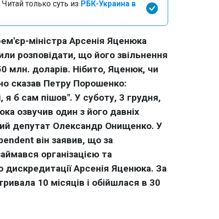
 Читай только суть из
РБК-Украина в
ем'єр-міністра Арсенія Яценюка
или розповідати, що його звільнення
0 млн. доларів. Нібито, Яценюк, чи
но сказав Петру Порошенко:
, я б сам пішов". У суботу, 3 грудня,
ка озвучив один з його давніх
дний депутат Олександр Онищенко. У
pendent
він заявив, що за
аймався організацією та
о дискредитації Арсенія Яценюка. За
ривала 10 місяців і обійшлася в 30