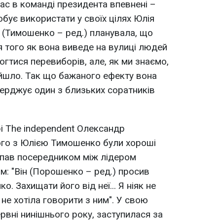
час в команді президента впевнені –
ує використати у своїх цілях Юлія
 (Тимошенко – ред.) планувала, що
 того як вона виведе на вулиці людей
гтися перевиборів, але, як ми знаємо,
йшло. Так що бажаного ефекту вона
верджує один з близьких соратників
і The independent Олександр
ого з Юлією Тимошенко були хороші
ступав посередником між лідером
м: "Він (Порошенко – ред.) просив
. Захищати його від неї... Я ніяк не
 не хотіла говорити з ним". У свою
рвні нинішнього року, заступилася за