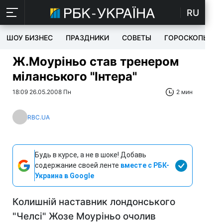
RU
ШОУ БИЗНЕС
ПРАЗДНИКИ
СОВЕТЫ
ГОРОСКОПЫ
Ж.Моуріньо став тренером
міланського "Інтера"
18:09 26.05.2008 Пн
2 мин
RBC.UA
Будь в курсе, а не в шоке! Добавь
содержание своей ленте
вместе с РБК-
Украина в Google
Колишній наставник лондонського
"Челсі" Жозе Моуріньо очолив