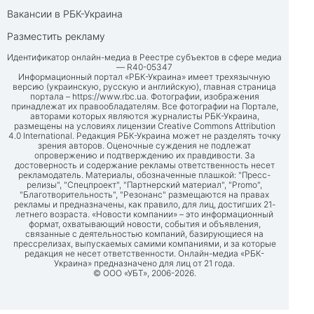
Вакансии в РБК-Украина
Разместить рекламу
Идентификатор онлайн-медиа в Реестре субъектов в сфере медиа
— R40-05347
Информационный портал «РБК-Украина» имеет трехязычную
версию (украинскую, русскую и английскую), главная страница
портала –
https://www.rbc.ua
. Фотографии, изображения
принадлежат их правообладателям. Все фотографии на Портале,
авторами которых являются журналисты РБК-Украина,
размещены на условиях лицензии Creative Commons Attribution
4.0 International. Редакция РБК-Украина может не разделять точку
зрения авторов. Оценочные суждения не подлежат
опровержению и подтверждению их правдивости. За
достоверность и содержание рекламы ответственность несет
рекламодатель. Материалы, обозначенные плашкой: "Пресс-
релизы", "Спецпроект", "Партнерский материал", "Promo",
"Благотворительность", "Резонанс" размещаются на правах
рекламы и предназначены, как правило, для лиц, достигших 21-
летнего возраста. «Новости компании» – это информационный
формат, охватывающий новости, события и объявления,
связанные с деятельностью компаний, базирующиеся на
прессрелизах, выпускаемых самими компаниями, и за которые
редакция не несет ответственности. Онлайн-медиа «РБК-
Украина» предназначено для лиц от 21 года.
© ООО «УБТ», 2006-2026.