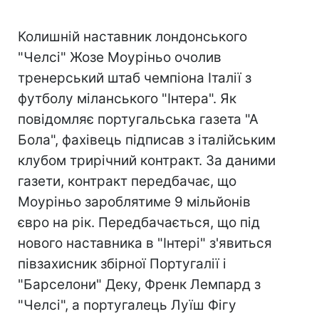
Колишній наставник лондонського
"Челсі" Жозе Моуріньо очолив
тренерський штаб чемпіона Італії з
футболу міланського "Інтера". Як
повідомляє португальська газета "А
Бола", фахівець підписав з італійським
клубом трирічний контракт. За даними
газети, контракт передбачає, що
Моуріньо зароблятиме 9 мільйонів
євро на рік. Передбачається, що під
нового наставника в "Інтері" з'явиться
півзахисник збірної Португалії і
"Барселони" Деку, Френк Лемпард з
"Челсі", а португалець Луїш Фігу