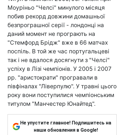
Моуріньо "Челсі" минулого місяця
побив рекорд довжини домашньої
безпрограшної серії - лондонці на
даний момент не програють на
"Стемфорд Брідж" вже в 66 матчах
поспіль. В той же час португальцеві
так і не вдалося досягнути з "Челсі"
успіху в Лізі чемпіонів. У 2005 і 2007
рр. "аристократи" програвали в
півфіналах "Ліверпулю". У травні цього
року вони поступилися чемпіонським
титулом "Манчестер Юнайтед".
Не упустите главное! Подпишитесь на
наши обновления в Google!