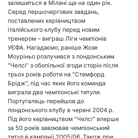
залишиться в Мілані ще на один рік.
Серед першочергових завдань,
поставлених керівництвом
італійського клубу перед новим
тренером – виграш Ліги чемпіонів
УЄФА. Нагадаємо, раніше Жозе
Моуріньо розлучився з лондонським
"Челсі" з обопільної згоди сторін після
трьох років роботи на "Стемфорд
Брідж", під час яких його команда
виграла два чемпіонські титули.
Португалець перейшов до
лондонського клубу в червні 2004 р.
Під його керівництвом "Челсі" вперше
за 50 років завоював чемпіонський
титул в кампанії 2005/06. Також при