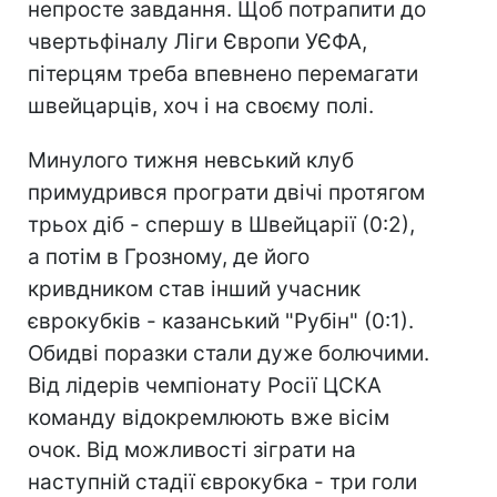
непросте завдання. Щоб потрапити до
чвертьфіналу Ліги Європи УЄФА,
пітерцям треба впевнено перемагати
швейцарців, хоч і на своєму полі.
Минулого тижня невський клуб
примудрився програти двічі протягом
трьох діб - спершу в Швейцарії (0:2),
а потім в Грозному, де його
кривдником став інший учасник
єврокубків - казанський "Рубін" (0:1).
Обидві поразки стали дуже болючими.
Від лідерів чемпіонату Росії ЦСКА
команду відокремлюють вже вісім
очок. Від можливості зіграти на
наступній стадії єврокубка - три голи