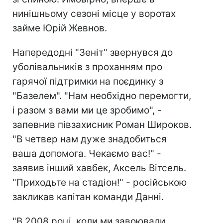
нинішньому сезоні місце у воротах
займе Юрій Жевнов.
Напередодні "Зеніт" звернувся до
уболівальників з проханням про
гарячої підтримки на поєдинку з
"Базелем". "Нам необхідно перемогти,
і разом з вами ми це зробимо", -
запевнив півзахисник Роман Широков.
"В четвер нам дуже знадобиться
ваша допомога. Чекаємо вас!" -
заявив інший хавбек, Аксель Вітсель.
"Приходьте на стадіон!" - російською
закликав капітан команди Данні.
"В 2008 році, коли ми завоювали