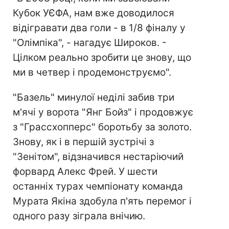
Кубок УЄФА, нам вже доводилося
відігравати два голи - в 1/8 фіналу у
"Олімпіка", - нагадує Широков. -
Цілком реально зробити це знову, що
ми в четвер і продемонструємо".
"Базель" минулої неділі забив три
м'ячі у ворота "Янг Бойз" і продовжує
з "Грассхопперс" боротьбу за золото.
Знову, як і в першій зустрічі з
"Зенітом", відзначився нестаріючий
форвард Алекс Фрей. У шести
останніх турах чемпіонату команда
Мурата Якіна здобула п'ять перемог і
одного разу зіграла внічию.