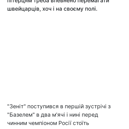
пітерцям треба впевнено перемагати
швейцарців, хоч і на своєму полі.
"Зеніт" поступився в першій зустрічі з
"Базелем" в два м'ячі і нині перед
чинним чемпіоном Росії стоїть