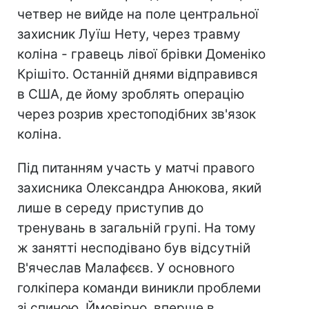
четвер не вийде на поле центральної
захисник Луїш Нету, через травму
коліна - гравець лівої брівки Доменіко
Крішіто. Останній днями відправився
в США, де йому зроблять операцію
через розрив хрестоподібних зв'язок
коліна.
Під питанням участь у матчі правого
захисника Олександра Анюкова, який
лише в середу приступив до
тренувань в загальній групі. На тому
ж занятті несподівано був відсутній
В'ячеслав Малафєєв. У основного
голкіпера команди виникли проблеми
зі спиною. Ймовірно, вперше в