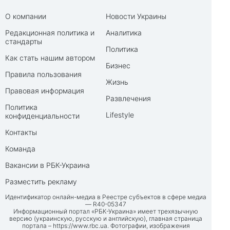
О компании
Новости Украины
Редакционная политика и
Аналитика
стандарты
Политика
Как стать нашим автором
Бизнес
Правила пользования
Жизнь
Правовая информация
Развлечения
Политика
Lifestyle
конфиденциальности
Контакты
Команда
Вакансии в РБК-Украина
Разместить рекламу
Идентификатор онлайн-медиа в Реестре субъектов в сфере медиа
— R40-05347
Информационный портал «РБК-Украина» имеет трехязычную
версию (украинскую, русскую и английскую), главная страница
портала –
https://www.rbc.ua
. Фотографии, изображения