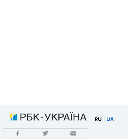
RU
|
UA