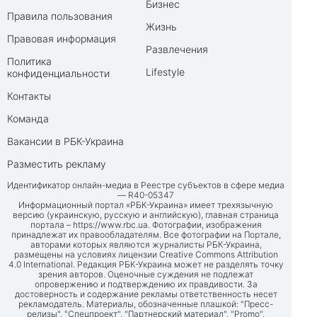
Бизнес
Правила пользования
Жизнь
Правовая информация
Развлечения
Политика
Lifestyle
конфиденциальности
Контакты
Команда
Вакансии в РБК-Украина
Разместить рекламу
Идентификатор онлайн-медиа в Реестре субъектов в сфере медиа
— R40-05347
Информационный портал «РБК-Украина» имеет трехязычную
версию (украинскую, русскую и английскую), главная страница
портала –
https://www.rbc.ua
. Фотографии, изображения
принадлежат их правообладателям. Все фотографии на Портале,
авторами которых являются журналисты РБК-Украина,
размещены на условиях лицензии Creative Commons Attribution
4.0 International. Редакция РБК-Украина может не разделять точку
зрения авторов. Оценочные суждения не подлежат
опровержению и подтверждению их правдивости. За
достоверность и содержание рекламы ответственность несет
рекламодатель. Материалы, обозначенные плашкой: "Пресс-
релизы", "Спецпроект", "Партнерский материал", "Promo",