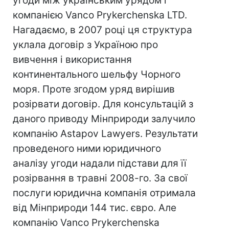
угоди між українським урядом і
компанією Vanco Prykerchenska LTD.
Нагадаємо, в 2007 році ця структура
уклала договір з Україною про
вивчення і використання
континентального шельфу Чорного
моря. Проте згодом уряд вирішив
розірвати договір. Для консультацій з
даного приводу Мінприроди залучило
компанію Astapov Lawyers. Результати
проведеного ними юридичного
аналізу угоди надали підстави для її
розірвання в травні 2008-го. За свої
послуги юридична компанія отримала
від Мінприроди 144 тис. євро. Але
компанію Vanco Prykerchenska