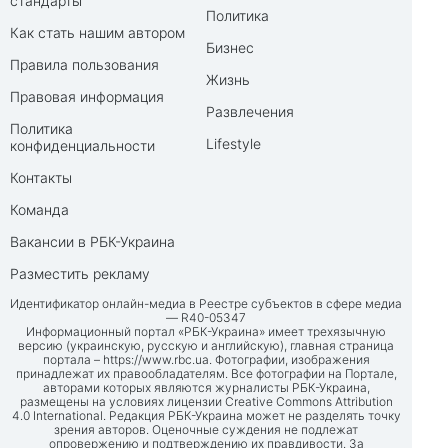
стандарты
Политика
Как стать нашим автором
Бизнес
Правила пользования
Жизнь
Правовая информация
Развлечения
Политика
Lifestyle
конфиденциальности
Контакты
Команда
Вакансии в РБК-Украина
Разместить рекламу
Идентификатор онлайн-медиа в Реестре субъектов в сфере медиа
— R40-05347
Информационный портал «РБК-Украина» имеет трехязычную
версию (украинскую, русскую и английскую), главная страница
портала –
https://www.rbc.ua
. Фотографии, изображения
принадлежат их правообладателям. Все фотографии на Портале,
авторами которых являются журналисты РБК-Украина,
размещены на условиях лицензии Creative Commons Attribution
4.0 International. Редакция РБК-Украина может не разделять точку
зрения авторов. Оценочные суждения не подлежат
опровержению и подтверждению их правдивости. За