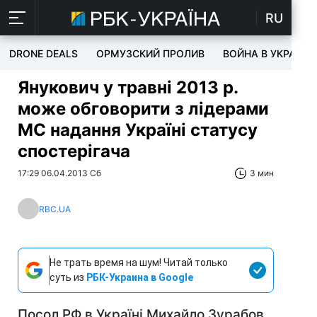
RU
DRONE DEALS
ОРМУЗСКИЙ ПРОЛИВ
ВОЙНА В УКРАИНЕ
Янукович у травні 2013 р.
може обговорити з лідерами
МС надання Україні статусу
спостерігача
17:29 06.04.2013 Сб
3 мин
RBC.UA
Не трать время на шум! Читай только
суть из
РБК-Украина в Google
Посол РФ в Україні Михайло Зурабов