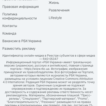
Жизнь
Правовая информация
Развлечения
Политика
Lifestyle
конфиденциальности
Контакты
Команда
Вакансии в РБК-Украина
Разместить рекламу
Идентификатор онлайн-медиа в Реестре субъектов в сфере медиа
— R40-05347
Информационный портал «РБК-Украина» имеет трехязычную
версию (украинскую, русскую и английскую), главная страница
портала –
https://www.rbc.ua
. Фотографии, изображения
принадлежат их правообладателям. Все фотографии на Портале,
авторами которых являются журналисты РБК-Украина,
размещены на условиях лицензии Creative Commons Attribution
4.0 International. Редакция РБК-Украина может не разделять точку
зрения авторов. Оценочные суждения не подлежат
опровержению и подтверждению их правдивости. За
достоверность и содержание рекламы ответственность несет
рекламодатель. Материалы, обозначенные плашкой: "Пресс-
релизы", "Спецпроект", "Партнерский материал", "Promo",
"Благотворительность", "Резонанс" размещаются на правах
рекламы и предназначены, как правило, для лиц, достигших 21-