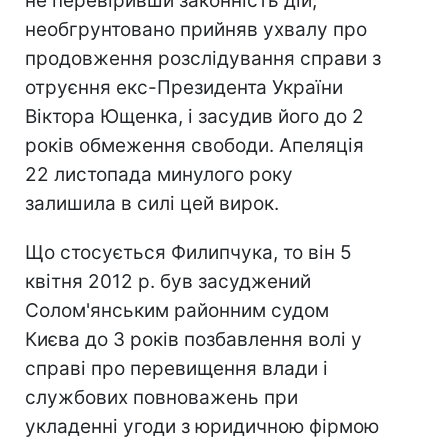
не перевіривши законність дій,
необгрунтовано прийняв ухвалу про
продовження розслідування справи з
отруєння екс-Президента України
Віктора Ющенка, і засудив його до 2
років обмеження свободи. Апеляція
22 листопада минулого року
залишила в силі цей вирок.
Що стосується Филипчука, то він 5
квітня 2012 р. був засуджений
Солом'янським районним судом
Києва до 3 років позбавлення волі у
справі про перевищення влади і
службових повноважень при
укладенні угоди з юридичною фірмою