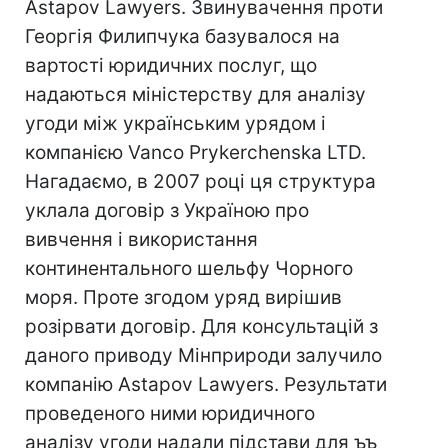
Astapov Lawyers. Звинувачення проти
Георгія Филипчука базувалося на
вартості юридичних послуг, що
надаються міністерству для аналізу
угоди між українським урядом і
компанією Vanco Prykerchenska LTD.
Нагадаємо, в 2007 році ця структура
уклала договір з Україною про
вивчення і використання
континентального шельфу Чорного
моря. Проте згодом уряд вирішив
розірвати договір. Для консультацій з
даного приводу Мінприроди залучило
компанію Astapov Lawyers. Результати
проведеного ними юридичного
аналізу угоди надали підстави для ъъ