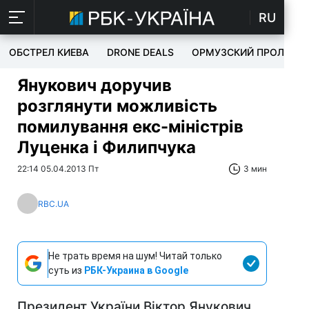
RU
ОБСТРЕЛ КИЕВА
DRONE DEALS
ОРМУЗСКИЙ ПРОЛИВ
Янукович доручив
розглянути можливість
помилування екс-міністрів
Луценка і Филипчука
22:14 05.04.2013 Пт
3 мин
RBC.UA
Не трать время на шум! Читай только
суть из
РБК-Украина в Google
Президент України Віктор Янукович