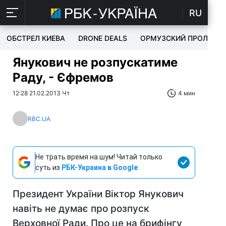
RU
ОБСТРЕЛ КИЕВА
DRONE DEALS
ОРМУЗСКИЙ ПРОЛИВ
Янукович не розпускатиме
Раду, - Єфремов
12:28 21.02.2013 Чт
4 мин
RBC.UA
Не трать время на шум! Читай только
суть из
РБК-Украина в Google
Президент України Віктор Янукович
навіть не думає про розпуск
Верховної Ради. Про це на брифінгу