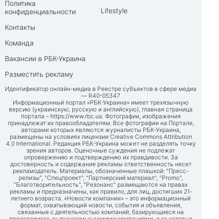
Политика
Lifestyle
конфиденциальности
Контакты
Команда
Вакансии в РБК-Украина
Разместить рекламу
Идентификатор онлайн-медиа в Реестре субъектов в сфере медиа
— R40-05347
Информационный портал «РБК-Украина» имеет трехязычную
версию (украинскую, русскую и английскую), главная страница
портала –
https://www.rbc.ua
. Фотографии, изображения
принадлежат их правообладателям. Все фотографии на Портале,
авторами которых являются журналисты РБК-Украина,
размещены на условиях лицензии Creative Commons Attribution
4.0 International. Редакция РБК-Украина может не разделять точку
зрения авторов. Оценочные суждения не подлежат
опровержению и подтверждению их правдивости. За
достоверность и содержание рекламы ответственность несет
рекламодатель. Материалы, обозначенные плашкой: "Пресс-
релизы", "Спецпроект", "Партнерский материал", "Promo",
"Благотворительность", "Резонанс" размещаются на правах
рекламы и предназначены, как правило, для лиц, достигших 21-
летнего возраста. «Новости компании» – это информационный
формат, охватывающий новости, события и объявления,
связанные с деятельностью компаний, базирующиеся на
прессрелизах, выпускаемых самими компаниями, и за которые