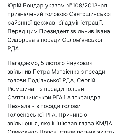
Юрій Бондар указом №108/2013-рп
призначений головою Святошинської
районної державної адміністрації.
Перед цим Президент звільнив Івана
Сидорова з посади Солом'янської
РДА.
Нагадаємо, 5 лютого Янукович
звільнив Петра Матвієнка з посади
голови Подільської РДА, Сергій
Рюмшина - з посади голови
Святошинськой РГА і Александра
Незнала - з посади голови
Голосіївської РГА. Причиною
звільнення, яке ініціював глава КМДА
Олександр Попов, стала погана якість