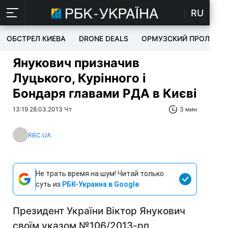
RU
ОБСТРЕЛ КИЕВА
DRONE DEALS
ОРМУЗСКИЙ ПРОЛИВ
Янукович призначив
Луцького, Курінного і
Бондаря главами РДА в Києві
13:19 28.03.2013 Чт
3 мин
RBC.UA
Не трать время на шум! Читай только
суть из
РБК-Украина в Google
Президент України Віктор Янукович
своїм указом №106/2013-рп