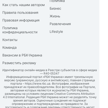
Политика
Как стать нашим автором
Бизнес
Правила пользования
Жизнь
Правовая информация
Развлечения
Политика
Lifestyle
конфиденциальности
Контакты
Команда
Вакансии в РБК-Украина
Разместить рекламу
Идентификатор онлайн-медиа в Реестре субъектов в сфере медиа
— R40-05347
Информационный портал «РБК-Украина» имеет трехязычную
версию (украинскую, русскую и английскую), главная страница
портала –
https://www.rbc.ua
. Фотографии, изображения
принадлежат их правообладателям. Все фотографии на Портале,
авторами которых являются журналисты РБК-Украина,
размещены на условиях лицензии Creative Commons Attribution
4.0 International. Редакция РБК-Украина может не разделять точку
зрения авторов. Оценочные суждения не подлежат
опровержению и подтверждению их правдивости. За
достоверность и содержание рекламы ответственность несет