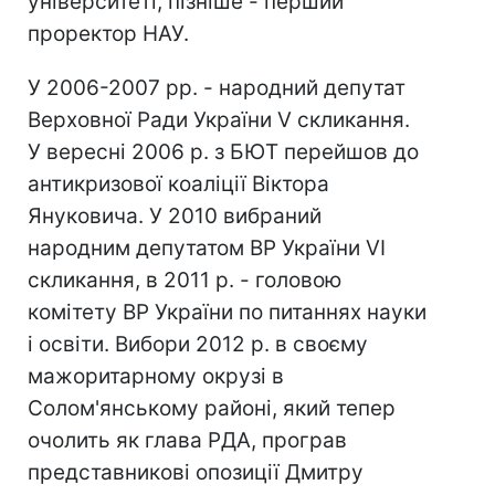
університеті, пізніше - перший
проректор НАУ.
У 2006-2007 рр. - народний депутат
Верховної Ради України V скликання.
У вересні 2006 р. з БЮТ перейшов до
антикризової коаліції Віктора
Януковича. У 2010 вибраний
народним депутатом ВР України VI
скликання, в 2011 р. - головою
комітету ВР України по питаннях науки
і освіти. Вибори 2012 р. в своєму
мажоритарному окрузі в
Солом'янському районі, який тепер
очолить як глава РДА, програв
представникові опозиції Дмитру