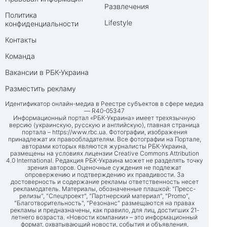
Развлечения
Политика
Lifestyle
конфиденциальности
Контакты
Команда
Вакансии в РБК-Украина
Разместить рекламу
Идентификатор онлайн-медиа в Реестре субъектов в сфере медиа
— R40-05347
Информационный портал «РБК-Украина» имеет трехязычную
версию (украинскую, русскую и английскую), главная страница
портала –
https://www.rbc.ua
. Фотографии, изображения
принадлежат их правообладателям. Все фотографии на Портале,
авторами которых являются журналисты РБК-Украина,
размещены на условиях лицензии Creative Commons Attribution
4.0 International. Редакция РБК-Украина может не разделять точку
зрения авторов. Оценочные суждения не подлежат
опровержению и подтверждению их правдивости. За
достоверность и содержание рекламы ответственность несет
рекламодатель. Материалы, обозначенные плашкой: "Пресс-
релизы", "Спецпроект", "Партнерский материал", "Promo",
"Благотворительность", "Резонанс" размещаются на правах
рекламы и предназначены, как правило, для лиц, достигших 21-
летнего возраста. «Новости компании» – это информационный
формат, охватывающий новости, события и объявления,