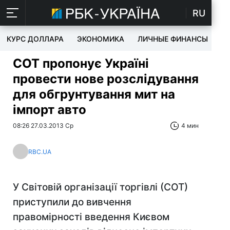
RU
КУРС ДОЛЛАРА
ЭКОНОМИКА
ЛИЧНЫЕ ФИНАНСЫ
T
СОТ пропонує Україні
провести нове розслідування
для обгрунтування мит на
імпорт авто
08:26 27.03.2013 Ср
4 мин
RBC.UA
У Світовій організації торгівлі (СОТ)
приступили до вивчення
правомірності введення Києвом