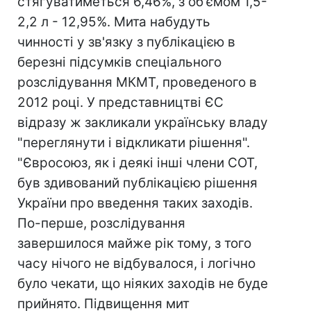
стягуватиметься 6,46%, з об'ємом 1,5-
2,2 л - 12,95%. Мита набудуть
чинності у зв'язку з публікацією в
березні підсумків спеціального
розслідування МКМТ, проведеного в
2012 році. У представництві ЄС
відразу ж закликали українську владу
"переглянути і відкликати рішення".
"Євросоюз, як і деякі інші члени СОТ,
був здивований публікацією рішення
України про введення таких заходів.
По-перше, розслідування
завершилося майже рік тому, з того
часу нічого не відбувалося, і логічно
було чекати, що ніяких заходів не буде
прийнято. Підвищення мит