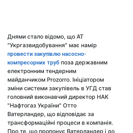
Днями стало відомо, що АТ
"Укргаз
видобування
" має намір
провести закупівлю насосно-
компресорних труб
поза державним
електронним тендерним
майданчиком Prozorro.
Ініціатором
зміни системи закупівель в УГД
став
головний виконавчий директор НАК
"Нафтогаз України" Отто
Ватерландер
, що відповідає
за
трансформаційні процеси в
компанія.
Про те, що пропонує
Ватерландер і до