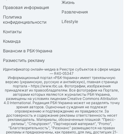
Жизнь
Правовая информация
Развлечения
Политика
Lifestyle
конфиденциальности
Контакты
Команда
Вакансии в РБК-Украина
Разместить рекламу
Идентификатор онлайн-медиа в Реестре субъектов в сфере медиа
— R40-05347
Информационный портал «РБК-Украина» имеет трехязычную
версию (украинскую, русскую и английскую), главная страница
портала –
https://www.rbc.ua
. Фотографии, изображения
принадлежат их правообладателям. Все фотографии на Портале,
авторами которых являются журналисты РБК-Украина,
размещены на условиях лицензии Creative Commons Attribution
4.0 International. Редакция РБК-Украина может не разделять точку
зрения авторов. Оценочные суждения не подлежат
опровержению и подтверждению их правдивости. За
достоверность и содержание рекламы ответственность несет
рекламодатель. Материалы, обозначенные плашкой: "Пресс-
релизы", "Спецпроект", "Партнерский материал", "Promo",
"Благотворительность", "Резонанс" размещаются на правах
рекламы и предназначены, как правило, для лиц, достигших 21-