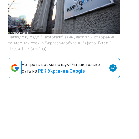
Наглядову раду "Нафтогазу" звинуватили у створенні
тендерних схем в "Укргазвидобуванні" (фото: Віталій
Носач, РБК-Україна)
Не трать время на шум! Читай только
суть из
РБК-Украина в Google