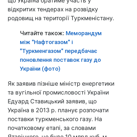
що Україна братиме участь у
відкритих тендерах на розвідку
родовищ на території Туркменістану.
Читайте також:
Меморандум
між "Нафтогазом" і
"Туркменгазом" передбачає
поновлення поставок газу до
України (фото)
Як заявив пізніше міністр енергетики
та вугільної промисловості України
Едуард Ставицький заявив, що
Україна в 2013 р. планує розпочати
поставки туркменського газу. На
початковому етапі, за словами
Ятавіцкого, це буде 10 млрд куб. м.