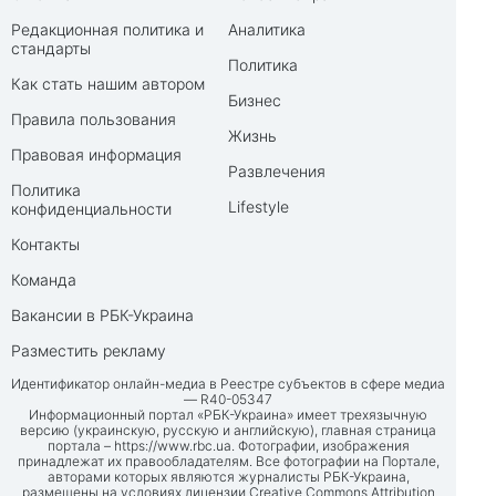
Редакционная политика и
Аналитика
стандарты
Политика
Как стать нашим автором
Бизнес
Правила пользования
Жизнь
Правовая информация
Развлечения
Политика
Lifestyle
конфиденциальности
Контакты
Команда
Вакансии в РБК-Украина
Разместить рекламу
Идентификатор онлайн-медиа в Реестре субъектов в сфере медиа
— R40-05347
Информационный портал «РБК-Украина» имеет трехязычную
версию (украинскую, русскую и английскую), главная страница
портала –
https://www.rbc.ua
. Фотографии, изображения
принадлежат их правообладателям. Все фотографии на Портале,
авторами которых являются журналисты РБК-Украина,
размещены на условиях лицензии Creative Commons Attribution