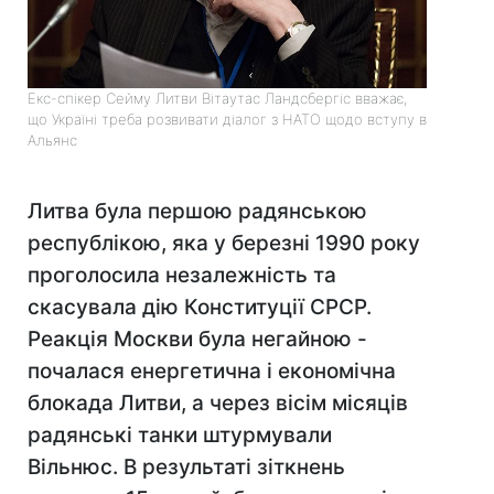
Екс-спікер Сейму Литви Вітаутас Ландсбергіс вважає,
що Україні треба розвивати діалог з НАТО щодо вступу в
Альянс
Литва була першою радянською
республікою, яка у березні 1990 року
проголосила незалежність та
скасувала дію Конституції СРСР.
Реакція Москви була негайною -
почалася енергетична і економічна
блокада Литви, а через вісім місяців
радянські танки штурмували
Вільнюс. В результаті зіткнень