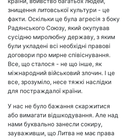
країни, вбивство багатьох людей,
знищення литовської культури - це
факти. Оскільки це була агресія з боку
Радянського Союзу, який окупував
сусідню миролюбну державу, з яким
були укладені всі необхідні правові
договори про мирне співіснування.
Все, що сталося - не що інше, як
міжнародний військовий злочин. І це
все, зрозуміло, несе тяжкі наслідки
для постраждалої країни.
У нас не було бажання скаржитися
або вимагати відшкодування. Але над
нами буквально занесли сокиру,
зауваживши, що Литва не має права