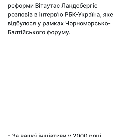
реформи Вітаутас Ландсбергіс
розповів в інтерв'ю РБК-Україна, яке
відбулося у рамках Чорноморсько-
Балтійського форуму.
- За вашої ініціативи у 2000 році