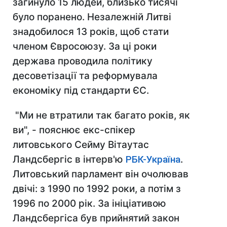
загинуло 15 людей, близько тисячі
було поранено. Незалежній Литві
знадобилося 13 років, щоб стати
членом Євросоюзу. За ці роки
держава проводила політику
десоветізації та реформувала
економіку під стандарти ЄС.
"Ми не втратили так багато років, як
ви", - пояснює екс-спікер
литовського Сейму Вітаутас
Ландсбергіс в інтерв'ю
РБК-Україна
.
Литовський парламент він очолював
двічі: з 1990 по 1992 роки, а потім з
1996 по 2000 рік. За ініціативою
Ландсбергіса був прийнятий закон