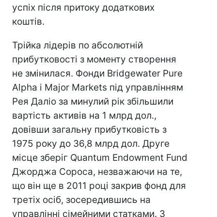
успіх після притоку додаткових
коштів.
Трійка лідерів по абсолютній
прибутковості з моменту створення
не змінилася. Фонди Bridgewater Pure
Alpha і Major Markets під управлінням
Рея Даліо за минулий рік збільшили
вартість активів на 1 млрд дол.,
довівши загальну прибутковість з
1975 року до 36,8 млрд дол. Друге
місце зберіг Quantum Endowment Fund
Джорджа Сороса, незважаючи на те,
що він ще в 2011 році закрив фонд для
третіх осіб, зосередившись на
управлінні сімейними статками. З