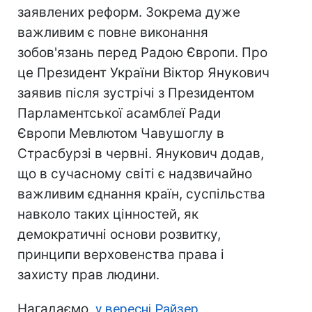
заявлених реформ. Зокрема дуже
важливим є повне виконання
зобов'язань перед Радою Європи. Про
це Президент України Віктор Янукович
заявив після зустрічі з Президентом
Парламентської асамблеї Ради
Європи Мевлютом Чавушоглу в
Страсбурзі в червні. Янукович додав,
що в сучасному світі є надзвичайно
важливим єднання країн, суспільства
навколо таких цінностей, як
демократичні основи розвитку,
принципи верховенства права і
захисту прав людини.
Нагадаємо,
у вересні Райзер