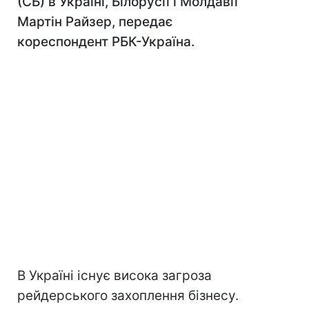
(СБ) в Україні, Білорусії і Молдавії
Мартін Райзер, передає
кореспондент РБК-Україна.
В Україні існує висока загроза
рейдерського захоплення бізнесу.