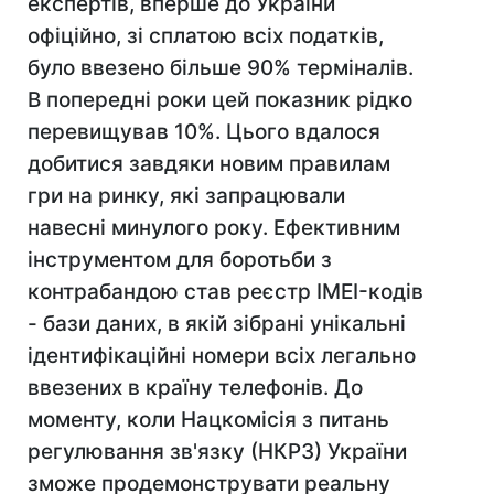
експертів, вперше до України
офіційно, зі сплатою всіх податків,
було ввезено більше 90% терміналів.
В попередні роки цей показник рідко
перевищував 10%. Цього вдалося
добитися завдяки новим правилам
гри на ринку, які запрацювали
навесні минулого року. Ефективним
інструментом для боротьби з
контрабандою став реєстр IMEI-кодів
- бази даних, в якій зібрані унікальні
ідентифікаційні номери всіх легально
ввезених в країну телефонів. До
моменту, коли Нацкомісія з питань
регулювання зв'язку (НКРЗ) України
зможе продемонструвати реальну