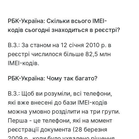
РБК-Україна: Скільки всього IMEI-
кодів сьогодні знаходиться в реєстрі?
В.З.: За станом на 12 січня 2010 р. в
реєстрі числилося більше 82,5 млн
IMEI-кодів.
РБК
-Україна: Чому так багато?
В.З.: Щоб ви розуміли, всі телефони,
які вже внесені до бази IMEI-кодів
можна умовно розділити на три групи.
Перша - це телефони, які на момент
реєстрації документа (28 березня
2009 р., коли було ухвалено рішення