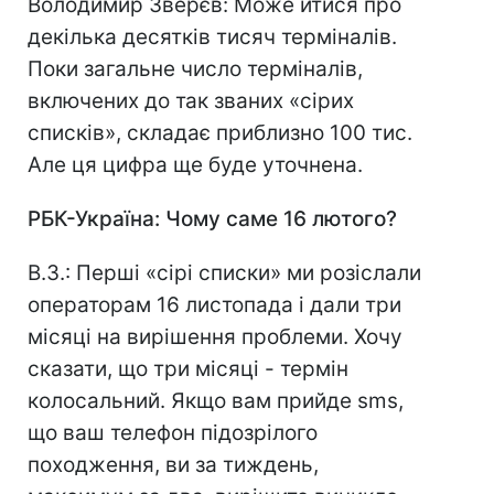
Володимир Зверєв: Може йтися про
декілька десятків тисяч терміналів.
Поки загальне число терміналів,
включених до так званих «сірих
списків», складає приблизно 100 тис.
Але ця цифра ще буде уточнена.
РБК
-Україна: Чому саме 16 лютого?
В.З.: Перші «сірі списки» ми розіслали
операторам 16 листопада і дали три
місяці на вирішення проблеми. Хочу
сказати, що три місяці - термін
колосальний. Якщо вам прийде sms,
що ваш телефон підозрілого
походження, ви за тиждень,