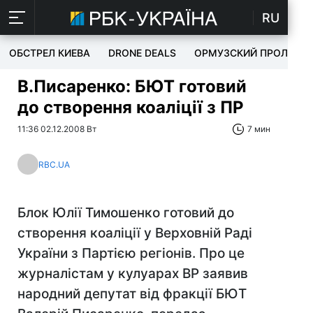
RU
ОБСТРЕЛ КИЕВА
DRONE DEALS
ОРМУЗСКИЙ ПРОЛИВ
В.Писаренко: БЮТ готовий
до створення коаліції з ПР
11:36 02.12.2008 Вт
7 мин
RBC.UA
Блок Юлії Тимошенко готовий до
створення коаліції у Верховній Раді
України з Партією регіонів. Про це
журналістам у кулуарах ВР заявив
народний депутат від фракції БЮТ