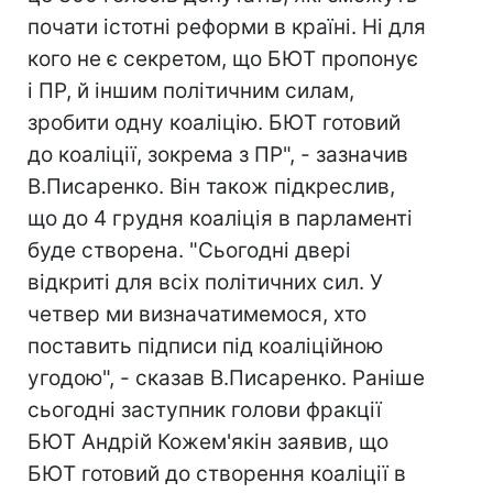
почати істотні реформи в країні. Ні для
кого не є секретом, що БЮТ пропонує
і ПР, й іншим політичним силам,
зробити одну коаліцію. БЮТ готовий
до коаліції, зокрема з ПР", - зазначив
В.Писаренко. Він також підкреслив,
що до 4 грудня коаліція в парламенті
буде створена. "Сьогодні двері
відкриті для всіх політичних сил. У
четвер ми визначатимемося, хто
поставить підписи під коаліційною
угодою", - сказав В.Писаренко. Раніше
сьогодні заступник голови фракції
БЮТ Андрій Кожем'якін заявив, що
БЮТ готовий до створення коаліції в