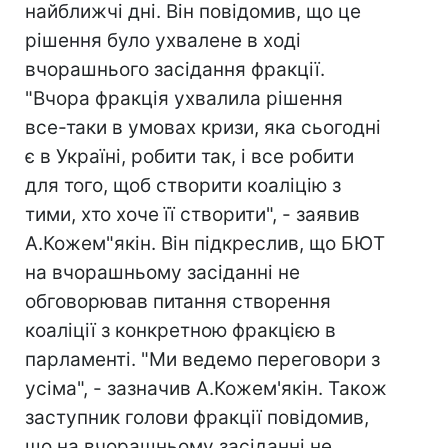
найближчі дні. Він повідомив, що це
рішення було ухвалене в ході
вчорашнього засідання фракції.
"Вчора фракція ухвалила рішення
все-таки в умовах кризи, яка сьогодні
є в Україні, робити так, і все робити
для того, щоб створити коаліцію з
тими, хто хоче її створити", - заявив
А.Кожем"якін. Він підкреслив, що БЮТ
на вчорашньому засіданні не
обговорював питання створення
коаліції з конкретною фракцією в
парламенті. "Ми ведемо переговори з
усіма", - зазначив А.Кожем'якін. Також
заступник голови фракції повідомив,
що на вчорашньому засіданні не