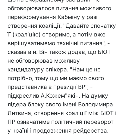
обговорювалося питання можливого
переформування Кабміну у разі
створення коаліції. "Давайте спочатку
її (коаліцію) створимо, а потім вже
вирішуватимемо технічні питання", -
сказав він. Він також додав, що БЮТ
не обговорював можливу
кандидатуру спікера. "Нам це не
потрібно, тому що ми маємо свого
представника в президії ВР", -
підкреслив А.Кожем"якін. На думку
лідера блоку свого імені Володимира
Литвина, створення коаліції між БЮТ і
ПР означатиме політичний переворот
у країні і продовження рейдерства.