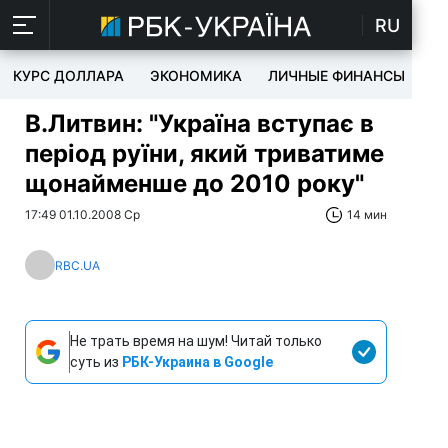
RU
КУРС ДОЛЛАРА
ЭКОНОМИКА
ЛИЧНЫЕ ФИНАНСЫ
T
В.Литвин: "Україна вступає в
період руїни, який триватиме
щонайменше до 2010 року"
17:49 01.10.2008 Ср
14 мин
RBC.UA
Не трать время на шум! Читай только
суть из
РБК-Украина в Google