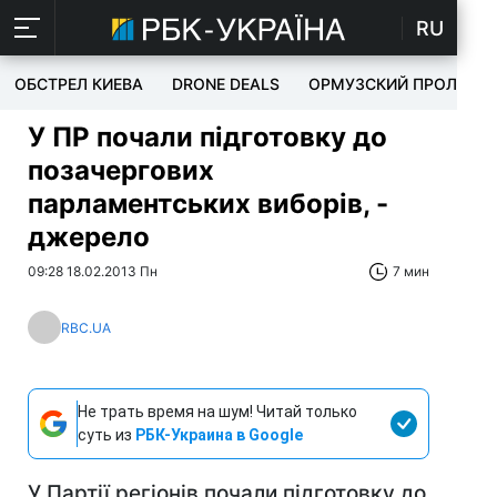
RU
ОБСТРЕЛ КИЕВА
DRONE DEALS
ОРМУЗСКИЙ ПРОЛИВ
У ПР почали підготовку до
позачергових
парламентських виборів, -
джерело
09:28 18.02.2013 Пн
7 мин
RBC.UA
Не трать время на шум! Читай только
суть из
РБК-Украина в Google
У Партії регіонів почали підготовку до