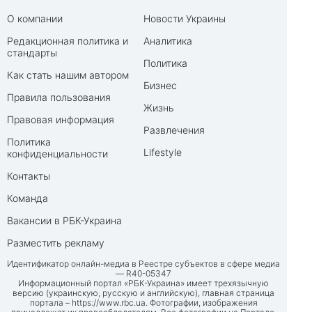
О компании
Новости Украины
Редакционная политика и
Аналитика
стандарты
Политика
Как стать нашим автором
Бизнес
Правила пользования
Жизнь
Правовая информация
Развлечения
Политика
Lifestyle
конфиденциальности
Контакты
Команда
Вакансии в РБК-Украина
Разместить рекламу
Идентификатор онлайн-медиа в Реестре субъектов в сфере медиа
— R40-05347
Информационный портал «РБК-Украина» имеет трехязычную
версию (украинскую, русскую и английскую), главная страница
портала –
https://www.rbc.ua
. Фотографии, изображения