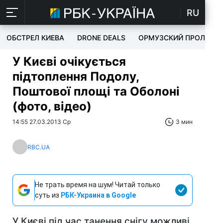
RU
ОБСТРЕЛ КИЕВА
DRONE DEALS
ОРМУЗСКИЙ ПРОЛИВ
У Києві очікується
підтоплення Подолу,
Поштової площі та Оболоні
(фото, відео)
14:55 27.03.2013 Ср
3 мин
RBC.UA
Не трать время на шум! Читай только
суть из
РБК-Украина в Google
У Києві під час танення снігу можливі