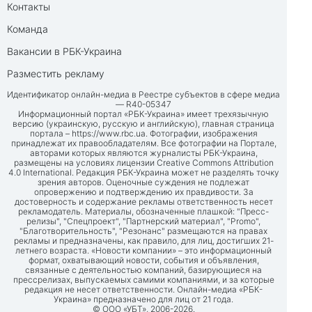
Контакты
Команда
Вакансии в РБК-Украина
Разместить рекламу
Идентификатор онлайн-медиа в Реестре субъектов в сфере медиа
— R40-05347
Информационный портал «РБК-Украина» имеет трехязычную
версию (украинскую, русскую и английскую), главная страница
портала –
https://www.rbc.ua
. Фотографии, изображения
принадлежат их правообладателям. Все фотографии на Портале,
авторами которых являются журналисты РБК-Украина,
размещены на условиях лицензии Creative Commons Attribution
4.0 International. Редакция РБК-Украина может не разделять точку
зрения авторов. Оценочные суждения не подлежат
опровержению и подтверждению их правдивости. За
достоверность и содержание рекламы ответственность несет
рекламодатель. Материалы, обозначенные плашкой: "Пресс-
релизы", "Спецпроект", "Партнерский материал", "Promo",
"Благотворительность", "Резонанс" размещаются на правах
рекламы и предназначены, как правило, для лиц, достигших 21-
летнего возраста. «Новости компании» – это информационный
формат, охватывающий новости, события и объявления,
связанные с деятельностью компаний, базирующиеся на
прессрелизах, выпускаемых самими компаниями, и за которые
редакция не несет ответственности. Онлайн-медиа «РБК-
Украина» предназначено для лиц от 21 года.
© ООО «УБТ», 2006-2026.