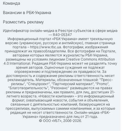
Команда
Вакансии в РБК-Украина
Разместить рекламу
Идентификатор онлайн-медиа в Реестре субъектов в сфере медиа
— R40-05347
Информационный портал «РБК-Украина» имеет трехязычную
версию (украинскую, русскую и английскую), главная страница
портала –
https://www.rbc.ua
. Фотографии, изображения
принадлежат их правообладателям. Все фотографии на Портале,
авторами которых являются журналисты РБК-Украина,
размещены на условиях лицензии Creative Commons Attribution
4.0 International. Редакция РБК-Украина может не разделять точку
зрения авторов. Оценочные суждения не подлежат
опровержению и подтверждению их правдивости. За
достоверность и содержание рекламы ответственность несет
рекламодатель. Материалы, обозначенные плашкой: "Пресс-
релизы", "Спецпроект", "Партнерский материал", "Promo",
"Благотворительность", "Резонанс" размещаются на правах
рекламы и предназначены, как правило, для лиц, достигших 21-
летнего возраста. «Новости компании» – это информационный
формат, охватывающий новости, события и объявления,
связанные с деятельностью компаний, базирующиеся на
прессрелизах, выпускаемых самими компаниями, и за которые
редакция не несет ответственности. Онлайн-медиа «РБК-
Украина» предназначено для лиц от 21 года.
© ООО «УБТ», 2006-2026.