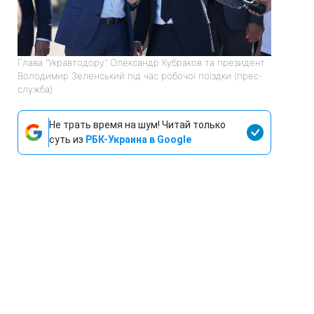
Глава "Укравтодору" Олександр Кубраков та президент
Володимир Зеленський під час робочої поїздки (прес-
служба)
Не трать время на шум! Читай только
суть из
РБК-Украина в Google