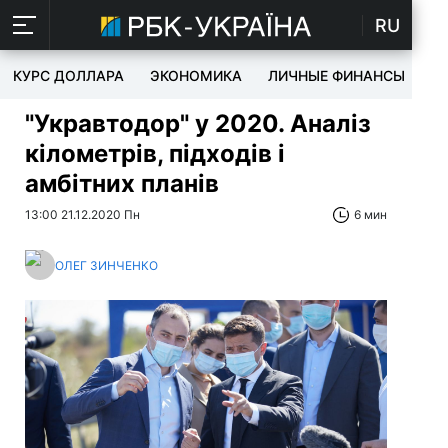
RU
КУРС ДОЛЛАРА
ЭКОНОМИКА
ЛИЧНЫЕ ФИНАНСЫ
T
"Укравтодор" у 2020. Аналіз
кілометрів, підходів і
амбітних планів
13:00 21.12.2020 Пн
6 мин
ОЛЕГ ЗИНЧЕНКО