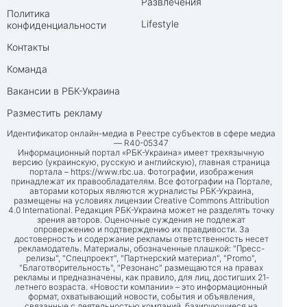
Развлечения
Политика
Lifestyle
конфиденциальности
Контакты
Команда
Вакансии в РБК-Украина
Разместить рекламу
Идентификатор онлайн-медиа в Реестре субъектов в сфере медиа
— R40-05347
Информационный портал «РБК-Украина» имеет трехязычную
версию (украинскую, русскую и английскую), главная страница
портала –
https://www.rbc.ua
. Фотографии, изображения
принадлежат их правообладателям. Все фотографии на Портале,
авторами которых являются журналисты РБК-Украина,
размещены на условиях лицензии Creative Commons Attribution
4.0 International. Редакция РБК-Украина может не разделять точку
зрения авторов. Оценочные суждения не подлежат
опровержению и подтверждению их правдивости. За
достоверность и содержание рекламы ответственность несет
рекламодатель. Материалы, обозначенные плашкой: "Пресс-
релизы", "Спецпроект", "Партнерский материал", "Promo",
"Благотворительность", "Резонанс" размещаются на правах
рекламы и предназначены, как правило, для лиц, достигших 21-
летнего возраста. «Новости компании» – это информационный
формат, охватывающий новости, события и объявления,
связанные с деятельностью компаний, базирующиеся на