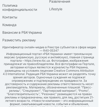
Развлечения
Политика
Lifestyle
конфиденциальности
Контакты
Команда
Вакансии в РБК-Украина
Разместить рекламу
Идентификатор онлайн-медиа в Реестре субъектов в сфере медиа
— R40-05347
Информационный портал «РБК-Украина» имеет трехязычную
версию (украинскую, русскую и английскую), главная страница
портала –
https://www.rbc.ua
. Фотографии, изображения
принадлежат их правообладателям. Все фотографии на Портале,
авторами которых являются журналисты РБК-Украина,
размещены на условиях лицензии Creative Commons Attribution
4.0 International. Редакция РБК-Украина может не разделять точку
зрения авторов. Оценочные суждения не подлежат
опровержению и подтверждению их правдивости. За
достоверность и содержание рекламы ответственность несет
рекламодатель. Материалы, обозначенные плашкой: "Пресс-
релизы", "Спецпроект", "Партнерский материал", "Promo",
"Благотворительность", "Резонанс" размещаются на правах
рекламы и предназначены, как правило, для лиц, достигших 21-
летнего возраста. «Новости компании» – это информационный
формат, охватывающий новости, события и объявления,