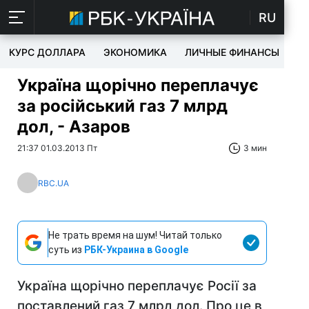
RU
КУРС ДОЛЛАРА
ЭКОНОМИКА
ЛИЧНЫЕ ФИНАНСЫ
T
Україна щорічно переплачує
за російський газ 7 млрд
дол, - Азаров
21:37 01.03.2013 Пт
3 мин
RBC.UA
Не трать время на шум! Читай только
суть из
РБК-Украина в Google
Україна щорічно переплачує Росії за
поставлений газ 7 млрд дол. Про це в