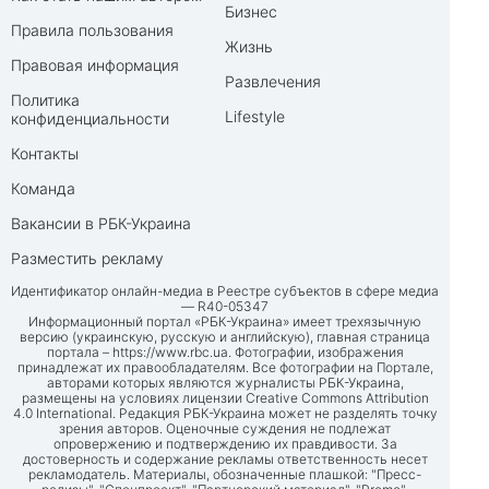
Бизнес
Правила пользования
Жизнь
Правовая информация
Развлечения
Политика
Lifestyle
конфиденциальности
Контакты
Команда
Вакансии в РБК-Украина
Разместить рекламу
Идентификатор онлайн-медиа в Реестре субъектов в сфере медиа
— R40-05347
Информационный портал «РБК-Украина» имеет трехязычную
версию (украинскую, русскую и английскую), главная страница
портала –
https://www.rbc.ua
. Фотографии, изображения
принадлежат их правообладателям. Все фотографии на Портале,
авторами которых являются журналисты РБК-Украина,
размещены на условиях лицензии Creative Commons Attribution
4.0 International. Редакция РБК-Украина может не разделять точку
зрения авторов. Оценочные суждения не подлежат
опровержению и подтверждению их правдивости. За
достоверность и содержание рекламы ответственность несет
рекламодатель. Материалы, обозначенные плашкой: "Пресс-