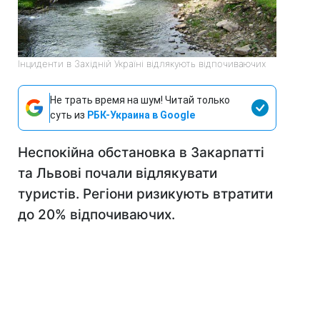
Інциденти в Західній Україні відлякують відпочиваючих
Не трать время на шум! Читай только
суть из
РБК-Украина в Google
Неспокійна обстановка в Закарпатті
та Львові почали відлякувати
туристів. Регіони ризикують втратити
до 20% відпочиваючих.