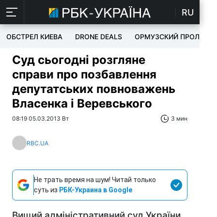
RU
ОБСТРЕЛ КИЕВА
DRONE DEALS
ОРМУЗСКИЙ ПРОЛИВ
Суд сьогодні розгляне
справи про позбавлення
депутатських повноважень
Власенка і Веревського
08:19 05.03.2013 Вт
3 мин
RBC.UA
Не трать время на шум! Читай только
суть из
РБК-Украина в Google
Вищий адміністративний суд України