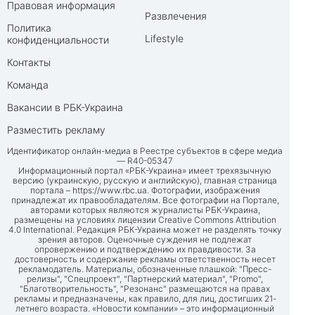
Правовая информация
Развлечения
Политика
Lifestyle
конфиденциальности
Контакты
Команда
Вакансии в РБК-Украина
Разместить рекламу
Идентификатор онлайн-медиа в Реестре субъектов в сфере медиа
— R40-05347
Информационный портал «РБК-Украина» имеет трехязычную
версию (украинскую, русскую и английскую), главная страница
портала –
https://www.rbc.ua
. Фотографии, изображения
принадлежат их правообладателям. Все фотографии на Портале,
авторами которых являются журналисты РБК-Украина,
размещены на условиях лицензии Creative Commons Attribution
4.0 International. Редакция РБК-Украина может не разделять точку
зрения авторов. Оценочные суждения не подлежат
опровержению и подтверждению их правдивости. За
достоверность и содержание рекламы ответственность несет
рекламодатель. Материалы, обозначенные плашкой: "Пресс-
релизы", "Спецпроект", "Партнерский материал", "Promo",
"Благотворительность", "Резонанс" размещаются на правах
рекламы и предназначены, как правило, для лиц, достигших 21-
летнего возраста. «Новости компании» – это информационный