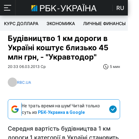
RU
КУРС ДОЛЛАРА
ЭКОНОМИКА
ЛИЧНЫЕ ФИНАНСЫ
T
Будівництво 1 км дороги в
Україні коштує близько 45
млн грн, - "Укравтодор"
20:33 06.03.2013 Ср
5 мин
RBC.UA
Не трать время на шум! Читай только
суть из
РБК-Украина в Google
Середня вартість будівництва 1 км
дороги 1 категорії в Україні становить